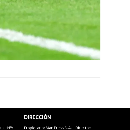
AFP
DIRECCIÓN
ual: Nº:
Propietario: Man Press S.A. - Director: