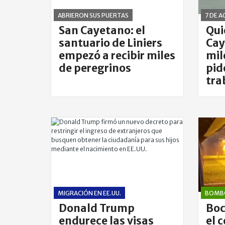
ABRIERON SUS PUERTAS
7 DE 
San Cayetano: el
Qui
santuario de Liniers
Cay
empezó a recibir miles
mil
de peregrinos
pid
tra
MIGRACIÓN EN EE.UU.
BOMB
Donald Trump
Boc
endurece las visas
el 