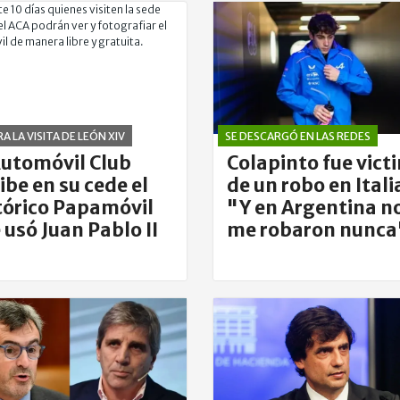
A LA VISITA DE LEÓN XIV
SE DESCARGÓ EN LAS REDES
Automóvil Club
Colapinto fue vict
ibe en su cede el
de un robo en Itali
tórico Papamóvil
"Y en Argentina n
 usó Juan Pablo II
me robaron nunca