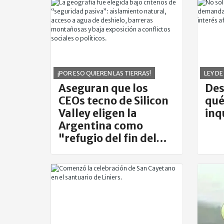
¡POR ESO QUIEREN LAS TIERRAS!
LEY D
Aseguran que los
Des
CEOs tecno de Silicon
qué
Valley eligen la
inq
Argentina como
"refugio del fin del
mundo"