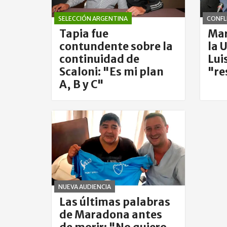
SELECCIÓN ARGENTINA
CONFL
Tapia fue
Mar
contundente sobre la
la 
continuidad de
Lui
Scaloni: "Es mi plan
"re
A, B y C"
NUEVA AUDIENCIA
Las últimas palabras
de Maradona antes