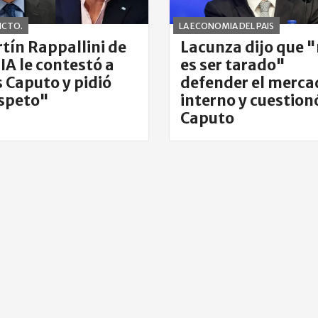
ICTO.
LA ECONOMIA DEL PAIS
tín Rappallini de
Lacunza dijo que 
UIA le contestó a
es ser tarado"
s Caputo y pidió
defender el merca
speto"
interno y cuestion
Caputo