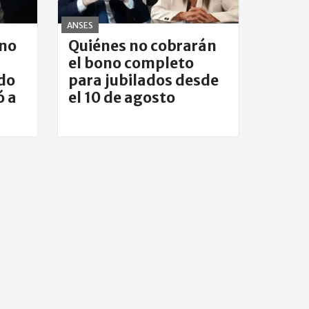
ANSES
"no
Quiénes no cobrarán
el bono completo
do
para jubilados desde
ó a
el 10 de agosto