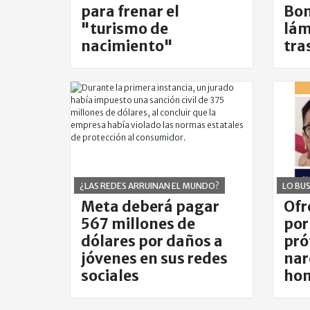
para frenar el
Bom
"turismo de
lám
nacimiento"
tra
llu
¿LAS REDES ARRUINAN EL MUNDO?
LO BUS
Meta deberá pagar
Ofr
567 millones de
por
dólares por daños a
pró
jóvenes en sus redes
nar
sociales
hom