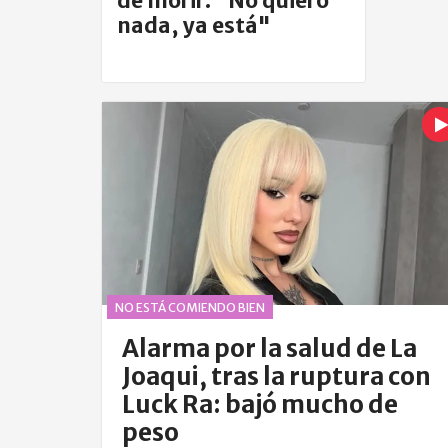
de morir: "No quiero
nada, ya está"
NO ESTÁ COMIENDO BIEN
Alarma por la salud de La
Joaqui, tras la ruptura con
Luck Ra: bajó mucho de
peso