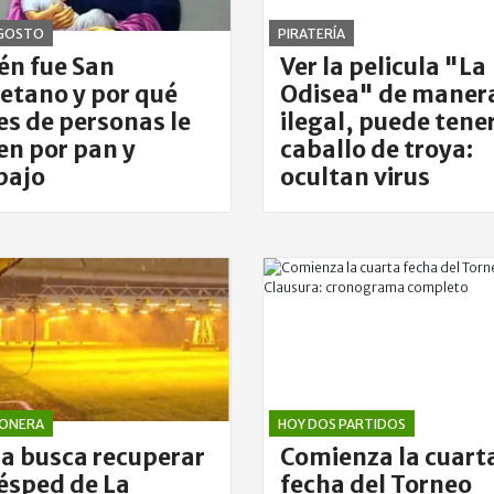
AGOSTO
PIRATERÍA
én fue San
Ver la pelicula "La
etano y por qué
Odisea" de maner
es de personas le
ilegal, puede tene
en por pan y
caballo de troya:
bajo
ocultan virus
ONERA
HOY DOS PARTIDOS
a busca recuperar
Comienza la cuart
césped de La
fecha del Torneo