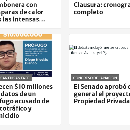
bonera con
Clausura: cronog
paras de calor
completo
s las intensas
vias
CAN EN SANTA FE
CONGRESO DE LA NACIÓN
ecen $10 millones
El Senado aprobó 
 datos de un
general el proyect
fugo acusado de
Propiedad Privada
cotráfico y
icidio