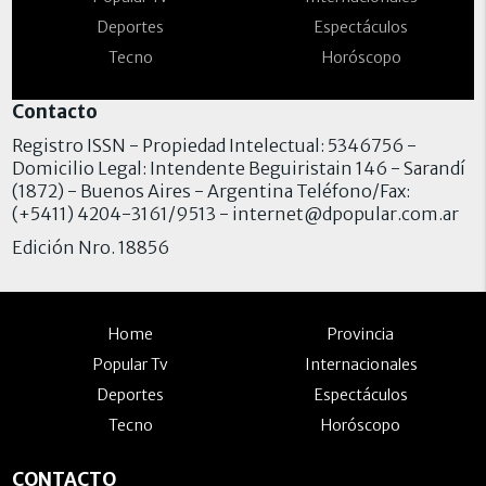
Deportes
Espectáculos
Tecno
Horóscopo
Contacto
Registro ISSN - Propiedad Intelectual: 5346756 -
Domicilio Legal: Intendente Beguiristain 146 - Sarandí
(1872) - Buenos Aires - Argentina Teléfono/Fax:
(+5411) 4204-3161/9513 -
internet@dpopular.com.ar
Edición Nro. 18856
Home
Provincia
Popular Tv
Internacionales
Deportes
Espectáculos
Tecno
Horóscopo
CONTACTO