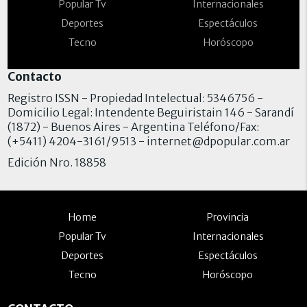
Popular Tv
Internacionales
Deportes
Espectáculos
Tecno
Horóscopo
Contacto
Registro ISSN - Propiedad Intelectual: 5346756 -
Domicilio Legal: Intendente Beguiristain 146 - Sarandí
(1872) - Buenos Aires - Argentina Teléfono/Fax:
(+5411) 4204-3161/9513 -
internet@dpopular.com.ar
Edición Nro. 18858
Home
Provincia
Popular Tv
Internacionales
Deportes
Espectáculos
Tecno
Horóscopo