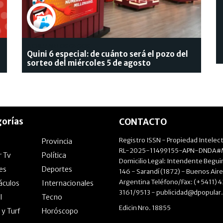
A CRUZAR LOS DEDOS
Quini 6 especial: de cuánto será el pozo del
sorteo del miércoles 5 de agosto
orías
CONTACTO
Registro ISSN - Propiedad Intelect
Provincia
RL-2025-11499155-APN-DNDA#M
r Tv
Política
Domicilio Legal: Intendente Beguir
les
Deportes
146 - Sarandí (1872) - Buenos Aire
Argentina Teléfono/Fax: (+5411) 
áculos
Internacionales
3161/9513 -
publicidad@dpopular
l
Tecno
Edicin Nro. 18855
 y Turf
Horóscopo