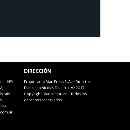
DIRECCIÓN
ual: Nº:
Propietario: Man Press S.A. - Director:
J -
Francisco Nicolás Fascetto © 2017
istain
Copyright Diario Popular - Todos los
s -
derechos reservados
4204-
.com.ar