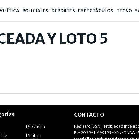
POLÍTICA
POLICIALES
DEPORTES
ESPECTÁCULOS
TECNO
S
CEADA Y LOTO 5
orías
CONTACTO
Registro ISSN - Propiedad Intelect
Provincia
RL-2025-11499155-APN-DNDA#M
r Tv
Política