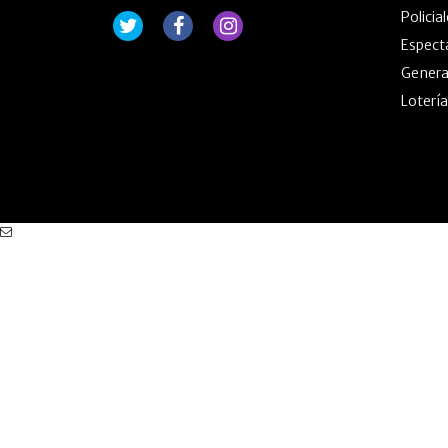
Policia
Espect
Genera
Lotería