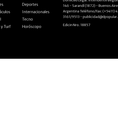
Domicilio Legal: Intendente Beguir
les
Deportes
146 - Sarandí (1872) - Buenos Aire
Argentina Teléfono/Fax: (+5411) 
áculos
Internacionales
3161/9513 -
publicidad@dpopular
l
Tecno
Edicin Nro. 18857
 y Turf
Horóscopo