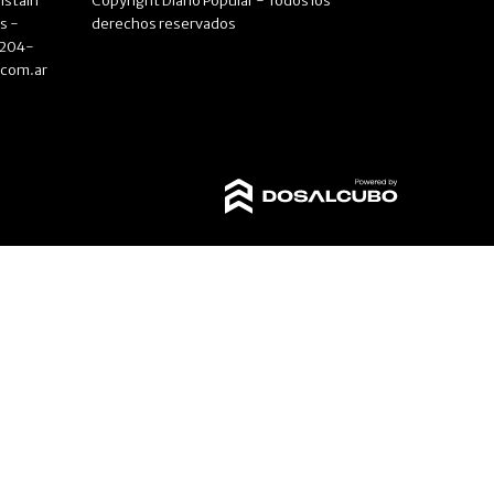
istain
Copyright Diario Popular - Todos los
s -
derechos reservados
4204-
.com.ar