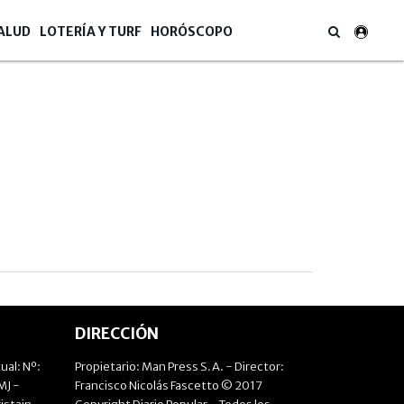
ALUD
LOTERÍA Y TURF
HORÓSCOPO
DIRECCIÓN
ual: Nº:
Propietario: Man Press S.A. - Director:
J -
Francisco Nicolás Fascetto © 2017