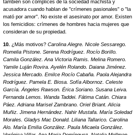
también son cómplices de la sociedad machista y
acusadora cuando hablan de "crímenes pasionales" o "la
mató por amor". No existe el asesinato por amor. Existen
los femicidios: crímenes de hombres hacia mujeres que
consideran de su propiedad.
10.
¿Más motivos?
Carolina Alegre. Nicole Sessarego.
Romelia Pistone. Serena Rodríguez. Rocío Borillo.
Camila González. Ana Victoria Ramis. Melina Romero.
Yamile Luján Rovira. Ayelén Rolando. Daiana Jiménez.
Jessica Mercado. Emilce Rocío Cabaña. Paola Alejandra
Rodríguez. Pamela E. Biosa. Sofía Albornoz. Celeste
García. Ángeles Rawson. Érica Soriano. Susana Leiva.
Fernanda Lemos. Wanda Taddei. Fátima Catán. Chiara
Páez. Adriana Marisel Zambrano. Oriel Briant. Alicia
Muñiz. Jimena Hernández. Nahir Mustafa. María Soledad
Morales. Gladys Mac Donald. Liliana Tallarico. Carolina
Alo. María Emilia González. Paula Micaela González.
Verónica Villar. Ana Maria Domínguez. Natalia Mellman.