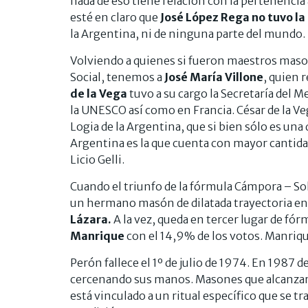
nada de eso tiene relación con la pertenencia
esté en claro que
José López Rega no tuvo l
la Argentina, ni de ninguna parte del mundo.
Volviendo a quienes si fueron maestros maso
Social, tenemos a
José María
Villone
, quien 
de la Vega
tuvo a su cargo la Secretaría del 
la UNESCO así como en Francia. César de la Ve
Logia de la Argentina, que si bien sólo es una
Argentina es la que cuenta con mayor cantidad
Licio Gelli.
Cuando el triunfo de la fórmula Cámpora – S
un hermano masón de dilatada trayectoria en el
Lázara.
A la vez, queda en tercer lugar de fó
Manrique
con el 14,9% de los votos. Manri
Perón fallece el 1º de julio de 1974. En 198
cercenando sus manos. Masones que alcanzar
está vinculado a un ritual específico que se tr