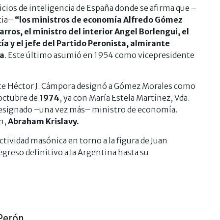
icios de inteligencia de España donde se afirma que –
cia–
“los ministros de economía Alfredo Gómez
ros, el ministro del interior Angel Borlengui, el
a y el jefe del Partido Peronista, almirante
ía
. Este último asumió en 1954 como vicepresidente
nte Héctor J. Cámpora designó a Gómez Morales como
 octubre de
1974
, ya con María Estela Martínez, Vda.
designado –una vez más– ministro de economía.
n,
Abraham Krislavy.
tividad masónica en torno a la figura de Juan
greso definitivo a la Argentina hasta su
 Perón