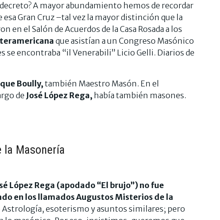
 el decreto? A mayor abundamiento hemos de recordar
e esa Gran Cruz –tal vez la mayor distinción que la
n en el Salón de Acuerdos de la Casa Rosada a los
nteramericana
que asistían a un Congreso Masónico
 se encontraba “il Venerabili” Licio Gelli. Diarios de
ique Boully,
también Maestro Masón. En el
argo de
José López Rega,
había también masones.
 la Masonería
sé López Rega (apodado “El brujo”) no fue
ado en los llamados Augustos Misterios de la
Astrología, esoterismo y asuntos similares; pero