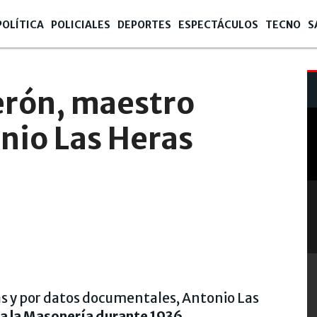
POLÍTICA
POLICIALES
DEPORTES
ESPECTÁCULOS
TECNO
S
rón, maestro
nio Las Heras
s y por datos documentales, Antonio Las
 a la Masonería durante 1936
,