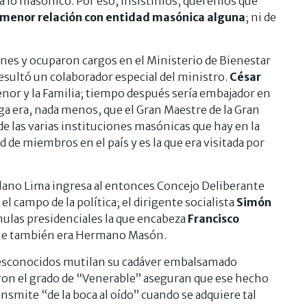
 a lo masónico. Por eso, insistimos, queremos que
a menor relación con entidad masónica
alguna
; ni de
nes y ocuparon cargos en el Ministerio de Bienestar
resultó un colaborador especial del ministro.
César
Menor y la Familia; tiempo después sería embajador en
ga era, nada menos, que el Gran Maestre de la Gran
 de las varias instituciones masónicas que hay en la
 de miembros en el país y es la que era visitada por
olano Lima ingresa al entonces Concejo Deliberante
 campo de la política; el dirigente socialista
Simón
rmulas presidenciales la que encabeza
Francisco
que también era Hermano Masón.
7 desconocidos mutilan su cadáver embalsamado
on el grado de “Venerable” aseguran que ese hecho
ansmite “de la boca al oído” cuando se adquiere tal