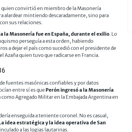
él quien convirtió en miembro de la Masonería
ara alardear mintiendo descaradamente, sino para
 con sus relaciones.
a la Masonería fue en España, durante el exilio
. Lo
nquismo perseguía a esta orden, habiendo
os a dejar el país como sucedió con el presidente de
 Azaña quien tuvo que radicarse en Francia.
36
e fuentes masónicas confiables y por datos
ocían entre sí es que
Perón ingresó a la Masonería
a como Agregado Militar en la Embajada Argentina en
ería enseguida a teniente coronel. No es casual,
La idea estratégica y la idea operativa de San
nculado a las logias lautarinas.