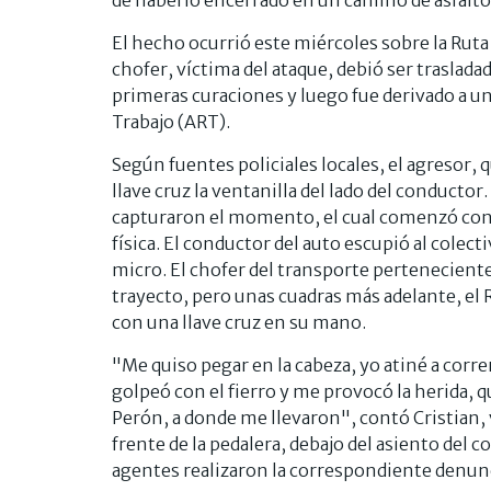
El hecho ocurrió este miércoles sobre la Ruta 
chofer, víctima del ataque, debió ser traslada
primeras curaciones y luego fue derivado a un
Trabajo (ART).
Según fuentes policiales locales, el agresor,
llave cruz la ventanilla del lado del conductor
capturaron el momento, el cual comenzó con 
física. El conductor del auto escupió al colect
micro. El chofer del transporte perteneciente 
trayecto, pero unas cuadras más adelante, el 
con una llave cruz en su mano.
"Me quiso pegar en la cabeza, yo atiné a correr
golpeó con el fierro y me provocó la herida, 
Perón, a donde me llevaron", contó Cristian, v
frente de la pedalera, debajo del asiento del c
agentes realizaron la correspondiente denunc