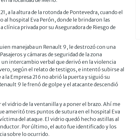
21, a la altura de la rotonda de Pontevedra, cuando el
do al hospital Eva Perón, donde le brindaron las
a clínica privada por su Aseguradora de Riesgo de
 quien manejaba un Renault 9, le destrozó con una
. Pasajeros y cámaras de seguridad de la zona
un intercambio verbal que derivó en la violencia
ivero, según el relato de testigos, e intentó subirse al
a la Empresa 216 no abrió la puerta y siguió su
Renault 9 le frenó de golpe y el atacante descendió
 el vidrio de la ventanilla y a poner el brazo. Ahí me
que ameritó tres puntos de sutura en el hospital Eva
íctima del ataque. El vidrio quedó hecho astillas al
onductor. Por último, el auto fue identificado y los
ia sobre lo ocurrido.