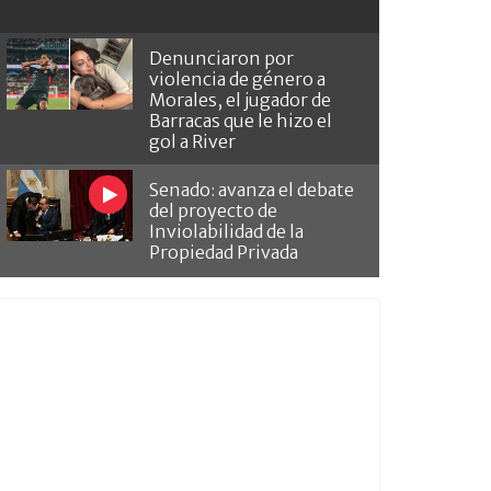
Denunciaron por
violencia de género a
Morales, el jugador de
Barracas que le hizo el
gol a River
Senado: avanza el debate
del proyecto de
Inviolabilidad de la
Propiedad Privada