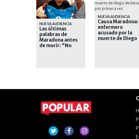
NUEVA AUDIENCIA
Causa Maradona:
NUEVA AUDIENCIA
enfermero
Las últimas
acusado por la
palabras de
muerte de Diego
Maradona antes
declarará por
de morir: "No
primera vez
quiero nada, ya
está"
C
P
P
E