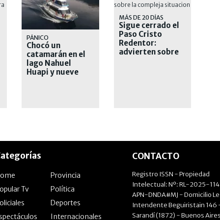
MÁS DE 20 DÍAS
Sigue cerrado el
Paso Cristo
PÁNICO
Redentor:
Chocó un
advierten sobre
catamarán en el
la compleja
lago Nahuel
situación
Huapi y nueve
turistas fueron
derivados al
hospital
ategorías
CONTACTO
Registro ISSN - Propiedad
Home
Provincia
Intelectual: Nº: RL-2025-11
opular Tv
Política
APN-DNDA#MJ - Domicilio Le
oliciales
Deportes
Intendente Beguiristain 146 
Sarandí (1872) - Buenos Aires
spectáculos
Internacionales