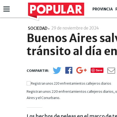
PROVINCIA
29 de noviembre de 2024
- 08:11
SOCIEDAD
Buenos Aires sal
tránsito al día 
Save
Registran unos 220 enfrentamientos callejeros diarios, o
Aires y el Conurbano.
Los hechos de peleas en el marco de t