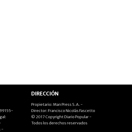
DIRECCIÓN
Propietario: Man Press S.A. -
499155-
Director: Francisco Nicolás Fascetto
gal:
© 2017 Copyright Diario Popular -
-
Todos los derechos reservados
 -