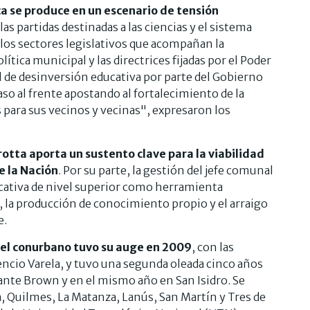
ca se produce en un escenario de tensión
as partidas destinadas a las ciencias y el sistema
y los sectores legislativos que acompañan la
ítica municipal y las directrices fijadas por el Poder
l de desinversión educativa por parte del Gobierno
so al frente apostando al fortalecimiento de la
 para sus vecinos y vecinas", expresaron los
tta aporta un sustento clave para la viabilidad
e la Nación
. Por su parte, la gestión del jefe comunal
ucativa de nivel superior como herramienta
 la producción de conocimiento propio y el arraigo
e.
 el conurbano tuvo su auge en 2009
, con las
encio Varela, y tuvo una segunda oleada cinco años
nte Brown y en el mismo año en San Isidro. Se
 Quilmes, La Matanza, Lanús, San Martín y Tres de