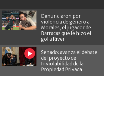
Denunciaron por
violencia de género a
Morales, el jugador de
Barracas que le hizo el
gol a River
Senado: avanza el debate
del proyecto de
Inviolabilidad de la
Propiedad Privada