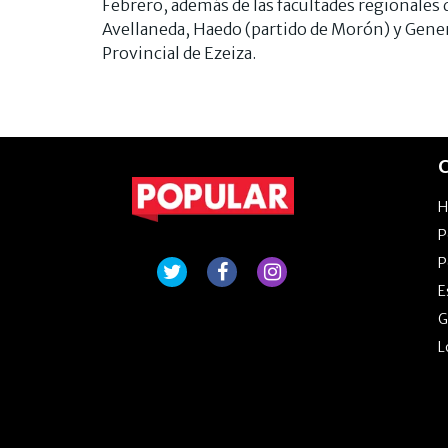
Febrero, además de las facultades regionales
Avellaneda, Haedo (partido de Morón) y Genera
Provincial de Ezeiza.
C
P
P
E
G
L