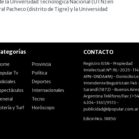
 de la Universidad Tecnológica Nacional (UTN) en
l Pacheco (distrito de Tigre) y la Universidad
ategorías
CONTACTO
Registro ISSN - Propiedad
Home
Provincia
Intelectual: Nº: RL-2025-11
opular Tv
Política
APN-DNDA#MJ - Domicilio Le
oliciales
Deportes
Intendente Beguiristain 146 
Sarandí (1872) - Buenos Aires
spectáculos
Internacionales
Argentina Teléfono/Fax: (+54
eneral
Tecno
4204-3161/9513 -
otería y Turf
Horóscopo
publicidad@dpopular.com.ar
Edicin Nro. 18856