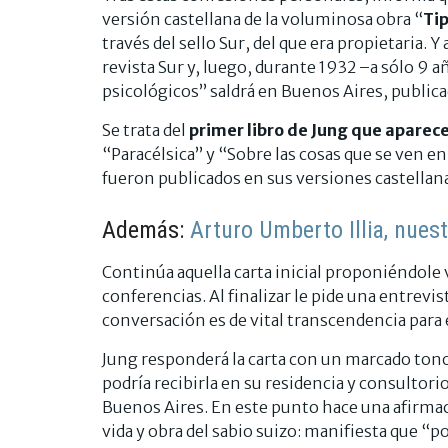
versión castellana de la voluminosa obra “
Tip
través del sello Sur, del que era propietaria. 
revista Sur y, luego, durante 1932 –a sólo 9 a
psicológicos” saldrá en Buenos Aires, publica
Se trata del
primer libro de Jung que aparece
“Paracélsica” y “Sobre las cosas que se ven en
fueron publicados en sus versiones castellana
Además:
Arturo Umberto Illia, nues
Continúa aquella carta inicial proponiéndole v
conferencias. Al finalizar le pide una entrevis
conversación es de vital transcendencia para e
Jung responderá la carta con un marcado tono 
podría recibirla en su residencia y consultorio
Buenos Aires. En este punto hace una afirm
vida y obra del sabio suizo: manifiesta que “p