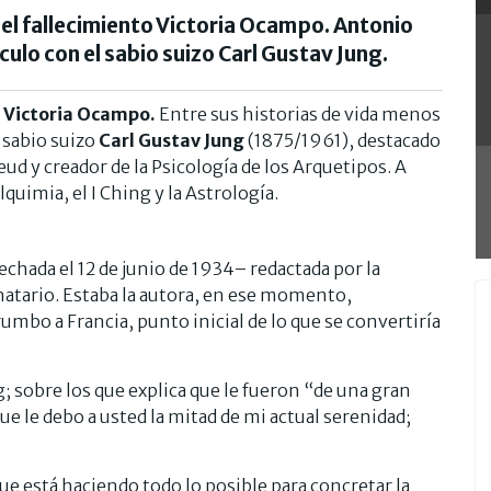
del fallecimiento Victoria Ocampo. Antonio
ulo con el sabio suizo Carl Gustav Jung.
Victoria Ocampo.
Entre sus historias de vida menos
 sabio suizo
Carl Gustav Jung
(1875/1961), destacado
ud y creador de la Psicología de los Arquetipos. A
lquimia, el I Ching y la Astrología.
chada el 12 de junio de 1934– redactada por la
inatario. Estaba la autora, en ese momento,
mbo a Francia, punto inicial de lo que se convertiría
g; sobre los que explica que le fueron “de una gran
e le debo a usted la mitad de mi actual serenidad;
e está haciendo todo lo posible para concretar la