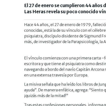
El 27 de enero se cumplieron 44 años 
Las Heras revela su poco conocido vínc
Hace 44 años, el 27 de enero de 1979, falleció
conocidas, está la de su vínculo con el célebre
psiquiatra, discípulo disidente de Sigmund Fre
más, de investigador de la Parapsicología, la A
El vínculo comienza con una primera carta –fe
escritora y que tiene al psiquiatra como dest
navegando a bordo del navío Capitán Arcona ru
en una extensa travesía por Europa.
La misiva señala que ha leído los libros de Jun
ayuda”. De manera enfática, agrega: “Siento qu
¡quizás más de la mitad!”
Tras estas confesiones personales, informa qu