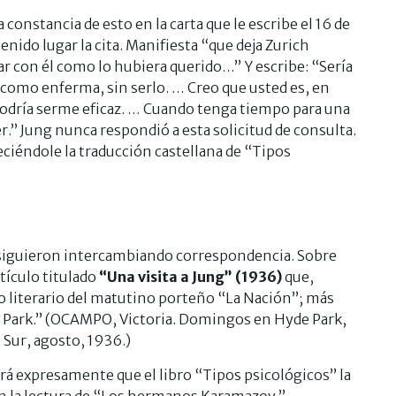
onstancia de esto en la carta que le escribe el 16 de
nido lugar la cita. Manifiesta “que deja Zurich
 con él como lo hubiera querido…” Y escribe: “Sería
o como enferma, sin serlo. … Creo que usted es, en
odría serme eficaz. … Cuando tenga tiempo para una
r.” Jung nunca respondió a esta solicitud de consulta.
eciéndole la traducción castellana de “Tipos
siguieron intercambiando correspondencia. Sobre
tículo titulado
“Una visita a Jung” (1936)
que,
o literario del matutino porteño “La Nación”; más
e Park.” (OCAMPO, Victoria. Domingos en Hyde Park,
 Sur, agosto, 1936.)
rá expresamente que el libro “Tipos psicológicos” la
n la lectura de “Los hermanos Karamazov.”