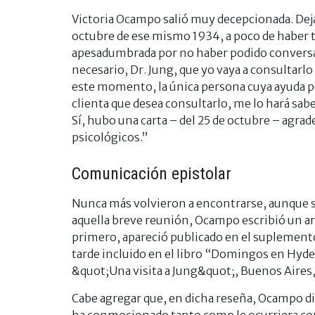
Victoria Ocampo salió muy decepcionada. Deja c
octubre de ese mismo 1934, a poco de haber te
apesadumbrada por no haber podido conversar
necesario, Dr. Jung, que yo vaya a consultarl
este momento, la única persona cuya ayuda p
clienta que desea consultarlo, me lo hará sabe
Sí, hubo una carta – del 25 de octubre – agrad
psicológicos.”
Comunicación epistolar
Nunca más volvieron a encontrarse, aunque 
aquella breve reunión, Ocampo escribió un ar
primero, apareció publicado en el suplement
tarde incluido en el libro “Domingos en Hyd
&quot;Una visita a Jung&quot;, Buenos Aires,
Cabe agregar que, en dicha reseña, Ocampo di
ha conmocionado tanto como le ocurriera co