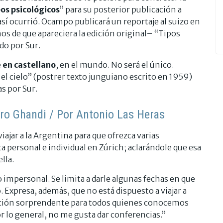
os psicológicos
” para su posterior publicación a
Y así ocurrió. Ocampo publicará un reportaje al suizo en
ños de que apareciera la edición original– “Tipos
do por Sur.
 en castellano
, en el mundo. No será el único.
 el cielo” (postrer texto junguiano escrito en 1959)
s por Sur.
tro Ghandi / Por Antonio Las Heras
iajar a la Argentina para que ofrezca varias
ta personal e individual en Zúrich; aclarándole que esa
lla.
impersonal. Se limita a darle algunas fechas en que
. Expresa, además, que no está dispuesto a viajar a
ación sorprendente para todos quienes conocemos
or lo general, no me gusta dar conferencias.”