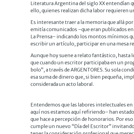
Literatura Argentina del siglo XX entendían qu
ello, quienes realizan dicha labor requieren 
Es interesante traer a la memoria que allá por 
emitía comunicados –que eran publicados en l
La Prensa– indicando los montos mínimos que
escribir un artículo, participar en una mesa r
Aunque hoy suene a relato fantástico, hasta 
que cuando un escritor participaba en un pr
bolo”, a través de ARGENTORES. Su sola condic
esa suma de dinero que, si bien pequeña, impl
considerada un acto laboral.
Entendemos que las labores intelectuales en ge
aquí nos estamos aquí refiriendo– han estado
que hace a percepción de honorarios. Por es
cumple un nuevo “Día del Escritor” invitando a
tener la consideración profesional que merec