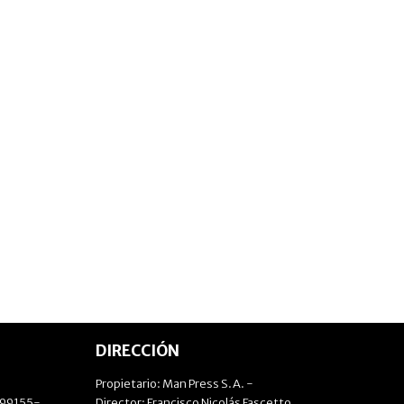
DIRECCIÓN
Propietario: Man Press S.A. -
499155-
Director: Francisco Nicolás Fascetto