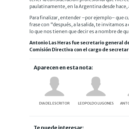
paulatinamente, en la Argentina desde hace, 
Para finalizar, entender –por ejemplo– que cu
frase con “después, a la salida, te invitamos a
lo que nos tienen que decir es a nombre de qui
Antonio Las Heras fue secretario general 
Comisión Directiva con el cargo de secretar
Aparecen en esta nota:
DIA DEL ESCRITOR
LEOPOLDO LUGONES
ANTO
Te puede interesar: