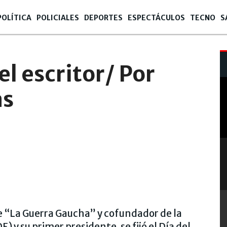
POLÍTICA
POLICIALES
DEPORTES
ESPECTÁCULOS
TECNO
S
el escritor/ Por
as
e “La Guerra Gaucha” y cofundador de la
 y su primer presidente, se fijó el Día del