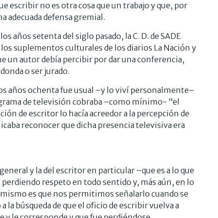
e escribir no es otra cosa que un trabajo y que, por
una adecuada defensa gremial.
los años setenta del siglo pasado, la C. D. de SADE
os suplementos culturales de los diarios La Nación y
 un autor debía percibir por dar una conferencia,
edonda o ser jurado.
los años ochenta fue usual –y lo viví personalmente–
ograma de televisión cobraba –como mínimo- “el
ión de escritor lo hacía acreedor a la percepción de
icaba reconocer que dicha presencia televisiva era
neral y la del escritor en particular –que es a lo que
 perdiendo respeto en todo sentido y, más aún, en lo
o mismo es que nos permitimos señalarlo cuando se
 la búsqueda de que el oficio de escribir vuelva a
e y le corresponde y que fue perdiéndose,