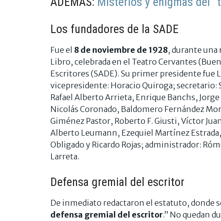
ADEMÁS:
Misterios y enigmas del "
Los fundadores de la SADE
Fue el
8 de noviembre de 1928
, durante una 
Libro, celebrada en el Teatro Cervantes (Buen
Escritores (SADE). Su primer presidente fue L
vicepresidente: Horacio Quiroga; secretario:
Rafael Alberto Arrieta, Enrique Banchs, Jorge
Nicolás Coronado, Baldomero Fernández More
Giménez Pastor, Roberto F. Giusti, Víctor Jua
Alberto Leumann, Ezequiel Martínez Estrada, 
Obligado y Ricardo Rojas; administrador: Róm
Larreta.
Defensa gremial del escritor
De inmediato redactaron el estatuto, donde se
defensa gremial del escritor
.” No quedan du