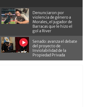
Denunciaron por
violencia de género a
Morales, el jugador de
Barracas que le hizo el
gol a River
Senado: avanza el debate
del proyecto de
Inviolabilidad de la
Propiedad Privada