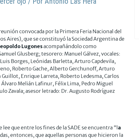
tercer ojo"/ Por Antonio Las Hera
reunión convocada por la Primera Feria Nacional del
os Aires), que se constituyó la Sociedad Argentina de
eopoldo Lugones
acompañándolo como
 Samuel Glusberg; tesorero: Manuel Gálvez, vocales:
 Luis Borges, Leónidas Barletta, Arturo Capdevila,
no, Roberto Gache, Alberto Gerchunoff, Arturo
n Guillot, Enrique Larreta, Roberto Ledesma, Carlos
Álvaro Melián Lafinur, Félix Lima, Pedro Miguel
ulo Zavala; asesor letrado: Dr. Augusto Rodríguez
 lee que entre los fines de la SADE se encuentra “l
a
das, entonces, que aquellas personas que hicieron la