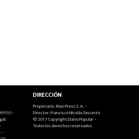
DIRECCIÓN
Propietario: Man Press S.A. -
499155-
Director: Francisco Nicolás Fascetto
gal:
© 2017 Copyright Diario Popular -
-
Todos los derechos reservados
 -
11)