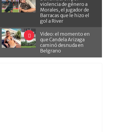
violencia de género a
Morales, el jugador de
Barracas que le hizo el
gol a River
Video: el momento en
que Candela Arizaga
caminó desnuda en
Belgrano