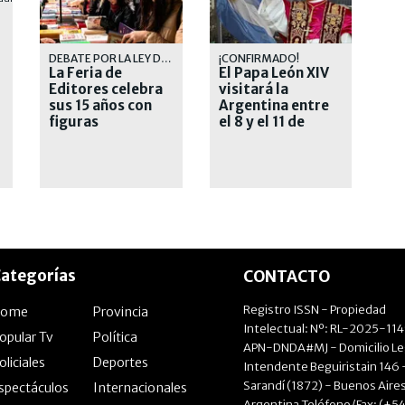
DEBATE POR LA LEY DEL LIBRO
¡CONFIRMADO!
La Feria de
El Papa León XIV
Editores celebra
visitará la
sus 15 años con
Argentina entre
figuras
el 8 y el 11 de
internacionales
noviembre
ategorías
CONTACTO
Registro ISSN - Propiedad
Home
Provincia
Intelectual: Nº: RL-2025-11
opular Tv
Política
APN-DNDA#MJ - Domicilio Le
oliciales
Deportes
Intendente Beguiristain 146 
Sarandí (1872) - Buenos Aires
spectáculos
Internacionales
Argentina Teléfono/Fax: (+54