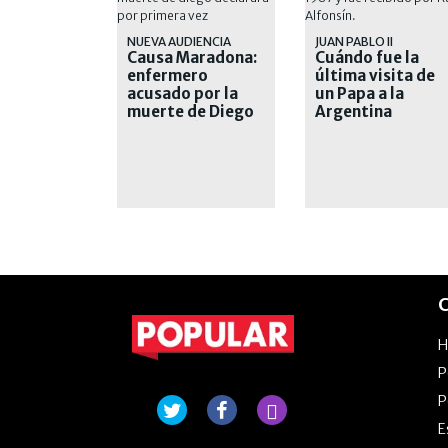
NUEVA AUDIENCIA
JUAN PABLO II
Causa Maradona:
Cuándo fue la
enfermero
última visita de
acusado por la
un Papa a la
muerte de Diego
Argentina
declarará por
primera vez
C
P
P
E