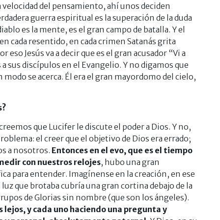
 la velocidad del pensamiento, ahí unos deciden
rdadera guerra espiritual es la superación de la duda
diablo es la mente, es el gran campo de batalla. Y el
 en cada resentido, en cada crimen Satanás grita
r eso Jesús va a decir que es el gran acusador “Vi a
s a sus discípulos en el Evangelio. Y no digamos que
ún modo se acerca. Él era el gran mayordomo del cielo,
s?
emos que Lucifer le discute el poder a Dios. Y no,
problema: el creer que el objetivo de Dios era errado;
os a nosotros.
Entonces en el evo, que es el tiempo
medir con nuestros relojes
, hubo una gran
a para entender. Imagínense en la creación, en ese
 luz que brotaba cubría una gran cortina debajo de la
 grupos de Glorias sin nombre (que son los ángeles).
s lejos, y cada uno haciendo una pregunta y