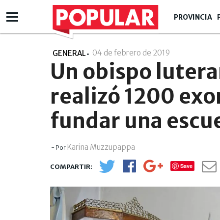
PROVINCIA
04 de febrero de 2019
- 10:02
GENERAL
Un obispo luter
realizó 1200 exo
fundar una escu
Karina Muzzupappa
- Por
Save