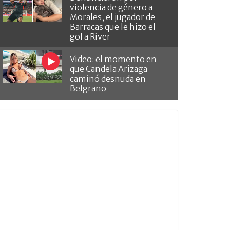
violencia de género a
Morales, el jugador de
Barracas que le hizo el
gol a River
Video: el momento en
que Candela Arizaga
caminó desnuda en
Belgrano