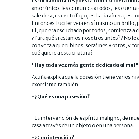
escuchando la respuesta como si fuera úni
amor único, les comunica a todos, les cuenta 
sale de sí, es centrífugo, es hacia afuera, es 
Entonces Lucifer veía en sí mismo un brillo, pe
Él, que era escuchado por todos, comienza a d
¿Para qué si estamos nosotros antes? ¿No le a
convoca a querubines, serafines y otros, y co
qué quiere a esta criatura?
"Hay cada vez más gente dedicada al mal"
Acuña explica que la posesión tiene varios niv
exorcismo también.
-¿Qué es una posesión?
-La intervención de espíritu maligno, de muer
casa a través de un objeto o en una persona.
-¿Con intención?