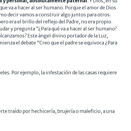
ca y personal, absolutamente paternal
. Y Dios, en su
que va a hacer al ser humano. Porque el amor de Dios
como decir vamos a construir algo juntos para otros.
ro era el brillo del reflejo del Padre, no era propio.
udar y pregunta “¿Para qué va a hacer al ser humano?
lcanzamos? Este ángel divino portador de la Luz,
mienza el debate “Creo que el padre se equivoca ¿Para
eles. Por ejemplo, la infestación de las casas requiere
te traído por hechicería, brujería o maleficio, a una