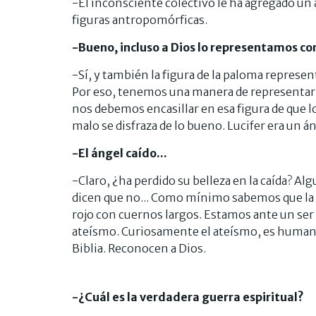
-El inconsciente colectivo le ha agregado u
figuras antropomórficas.
-Bueno, incluso a Dios lo representamos co
-Sí, y también la figura de la paloma represe
Por eso, tenemos una manera de representar
nos debemos encasillar en esa figura de que 
malo se disfraza de lo bueno. Lucifer era un áng
-El ángel caído...
-Claro, ¿ha perdido su belleza en la caída? Al
dicen que no... Como mínimo sabemos que la 
rojo con cuernos largos. Estamos ante un ser 
ateísmo. Curiosamente el ateísmo, es humano
Biblia. Reconocen a Dios.
-¿Cuál es la verdadera guerra espiritual?