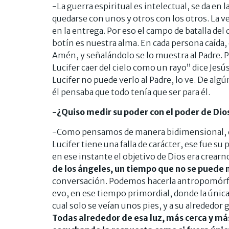
-La guerra espiritual es intelectual, se da en
quedarse con unos y otros con los otros. La ve
en la entrega. Por eso el campo de batalla del 
botín es nuestra alma. En cada persona caída,
Amén, y señalándolo se lo muestra al Padre. Po
Lucifer caer del cielo como un rayo” dice Jesú
Lucifer no puede verlo al Padre, lo ve. De alg
él pensaba que todo tenía que ser para él.
-¿Quiso medir su poder con el poder de Dio
-Como pensamos de manera bidimensional, cre
Lucifer tiene una falla de carácter, ese fue su 
en ese instante el objetivo de Dios era crearn
de los ángeles, un tiempo que no se puede 
conversación. Podemos hacerla antropomórfic
evo, en ese tiempo primordial, donde la única
cual solo se veían unos pies, y a su alrededor
Todas alrededor de esa luz, más cerca y má