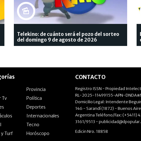
A CRUZAR LOS DEDOS
Telekino: de cuánto será el pozo del sorteo
del domingo 9 de agosto de 2026
orías
CONTACTO
Registro ISSN - Propiedad Intelect
Provincia
RL-2025-11499155-APN-DNDA#M
r Tv
Política
Domicilio Legal: Intendente Beguir
les
Deportes
146 - Sarandí (1872) - Buenos Aire
Argentina Teléfono/Fax: (+5411) 
áculos
Internacionales
3161/9513 -
publicidad@dpopular
l
Tecno
Edicin Nro. 18858
 y Turf
Horóscopo