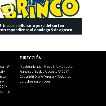
A CRUZAR LOS DEDOS
Brinco: el millonario pozo del sorteo
correspondiente al domingo 9 de agosto
DIRECCIÓN
ual: Nº:
Propietario: Man Press S.A. - Director:
J -
Francisco Nicolás Fascetto © 2017
istain
Copyright Diario Popular - Todos los
s -
derechos reservados
4204-
.com.ar