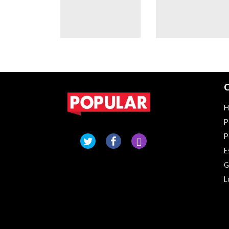
C
P
P
E
G
L