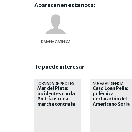
Aparecen en esta nota:
DAIANA GARNICA
Te puede interesar:
JORNADA DE PROTESTA
NUEVA AUDIENCIA
Mar del Plata:
Caso Loan Peña:
incidentes con la
polémica
Policía en una
declaración del
marcha contra la
Americano Soria
inseguridad