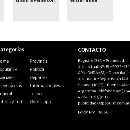
tras ir a verse con
entrar a una
un joven que
cárcel y lanzaron
conoció en las
un operativo
redes
cerrojo
ategorías
CONTACTO
Registro ISSN - Propiedad
Home
Provincia
Intelectual: Nº: RL-2025-11
opular Tv
Política
APN-DNDA#MJ - Domicilio Le
oliciales
Deportes
Intendente Beguiristain 146 
Sarandí (1872) - Buenos Aires
spectáculos
Internacionales
Argentina Teléfono/Fax: (+54
eneral
Tecno
4204-3161/9513 -
otería y Turf
Horóscopo
publicidad@dpopular.com.ar
Edicin Nro. 18856