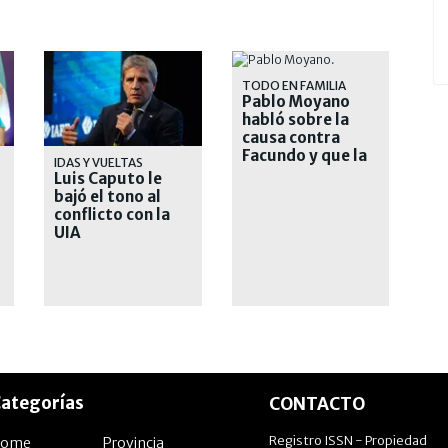
TODO EN FAMILIA
Pablo Moyano
habló sobre la
causa contra
Facundo y que la
IDAS Y VUELTAS
Justicia
Luis Caputo le
determine lo
bajó el tono al
ocurrido
conflicto con la
UIA
ategorías
CONTACTO
Registro ISSN - Propiedad
Home
Provincia