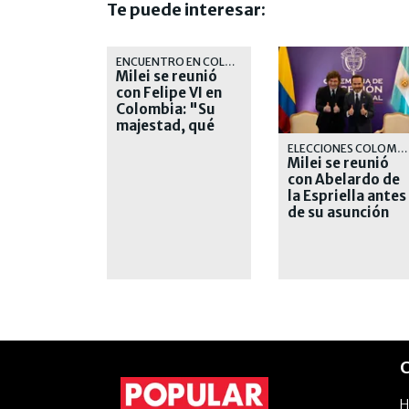
Te puede interesar:
ENCUENTRO EN COLOMBIA
Milei se reunió
con Felipe VI en
Colombia: "Su
majestad, qué
placer verlo"
ELECCIONES COLOMBIA
Milei se reunió
con Abelardo de
la Espriella antes
de su asunción
presidencial
C