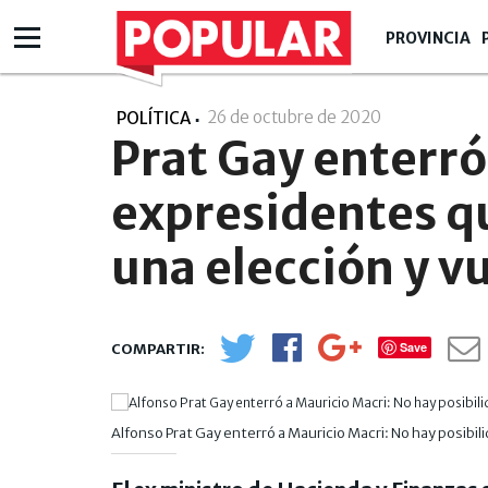
PROVINCIA
26 de octubre de 2020
- 10:10
POLÍTICA
Prat Gay enterró
expresidentes q
una elección y v
Save
Alfonso Prat Gay enterró a Mauricio Macri: No hay posibili