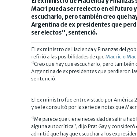
El ex ministro de Hacienda y Finanzas s
Macri pueda ser reelecto en el futuro 
escucharlo, pero también creo que hay
Argentina de ex presidentes que perdi
ser electos", sentenció.
El ex ministro de Hacienda y Finanzas del go
refirió a las posibilidades de que
Mauricio Mac
“Creo que hay que escucharlo, pero también c
Argentina de ex presidentes que perdieron las
sentenció.
El ex ministro fue entrevistado por América
y se le consultó por la serie de notas que Mac
“Me parece que tiene necesidad de salir a habl
alguna autocrítica”, dijo Prat Gay y consideró 
admitió que hay que escuchar a los expresiden