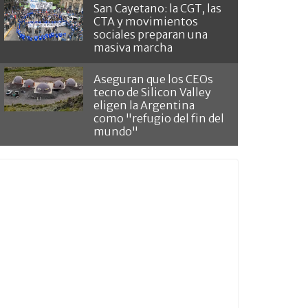
San Cayetano: la CGT, las
CTA y movimientos
sociales preparan una
masiva marcha
Aseguran que los CEOs
tecno de Silicon Valley
eligen la Argentina
como "refugio del fin del
mundo"