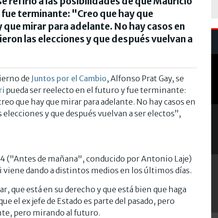
e refirió a las posibilidades de que Mauricio
y fue terminante: "Creo que hay que
 que mirar para adelante. No hay casos en
eron las elecciones y que después vuelvan a
bierno de
Juntos por el Cambio
, Alfonso Prat Gay, se
ri
pueda ser reelecto en el futuro y fue terminante:
reo que hay que mirar para adelante. No hay casos en
 elecciones y que después vuelvan a ser electos”,
 24 ("Antes de mañana", conducido por Antonio Laje)
ri viene dando a distintos medios en los últimos días.
ar, que está en su derecho y que está bien que haga
que el ex jefe de Estado es parte del pasado, pero
te, pero mirando al futuro.