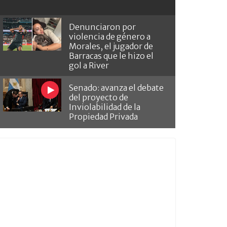
Denunciaron por
violencia de género a
Morales, el jugador de
Barracas que le hizo el
gol a River
Senado: avanza el debate
del proyecto de
Inviolabilidad de la
Propiedad Privada