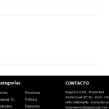
ategorías
CONTACTO
Registro ISSN - Propiedad
Home
Provincia
Intelectual: Nº: RL-2025-11
opular Tv
Política
APN-DNDA#MJ - Domicilio Le
oliciales
Deportes
Intendente Beguiristain 146 