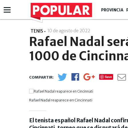
PROVINCIA
10 de agosto de 2022
- 19:08
TENIS
Rafael Nadal ser
1000 de Cincinna
Save
Rafael Nadal reaparece en Cincinnati
El tenista español Rafael Nadal confi
Cincinnati, torneo que se disputará del