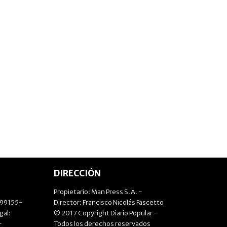
DIRECCIÓN
Propietario: Man Press S.A. -
499155-
Director: Francisco Nicolás Fascetto
gal:
© 2017 Copyright Diario Popular -
-
Todos los derechos reservados