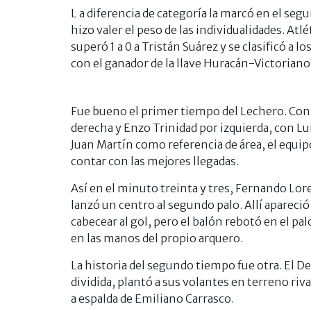
L a diferencia de categoría la marcó en el s
hizo valer el peso de las individualidades. A
superó 1 a 0 a Tristán Suárez y se clasificó a
con el ganador de la llave Huracán-Victoriano
Fue bueno el primer tiempo del Lechero. Con
derecha y Enzo Trinidad por izquierda, con L
Juan Martín como referencia de área, el equipo
contar con las mejores llegadas.
Así en el minuto treinta y tres, Fernando Lor
lanzó un centro al segundo palo. Allí apareci
cabecear al gol, pero el balón rebotó en el pa
en las manos del propio arquero.
La historia del segundo tiempo fue otra. El De
dividida, plantó a sus volantes en terreno riv
a espalda de Emiliano Carrasco.