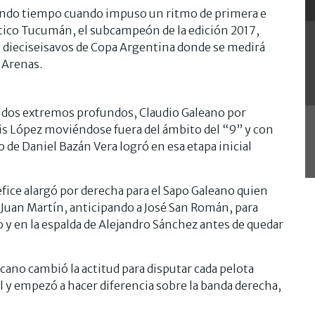
egundo tiempo cuando impuso un ritmo de primera e
tlético Tucumán, el subcampeón de la edición 2017,
 los dieciseisavos de Copa Argentina donde se medirá
 Arenas.
 dos extremos profundos, Claudio Galeano por
uis López moviéndose fuera del ámbito del “9” y con
 de Daniel Bazán Vera logró en esa etapa inicial
efice alargó por derecha para el Sapo Galeano quien
ó Juan Martín, anticipando a José San Román, para
lo y en la espalda de Alejandro Sánchez antes de quedar
cano cambió la actitud para disputar cada pelota
al y empezó a hacer diferencia sobre la banda derecha,