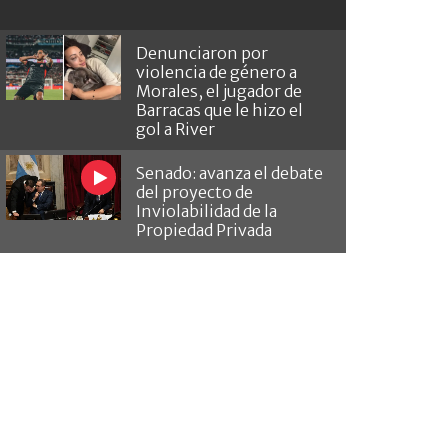
Denunciaron por
violencia de género a
Morales, el jugador de
Barracas que le hizo el
gol a River
Senado: avanza el debate
del proyecto de
Inviolabilidad de la
Propiedad Privada