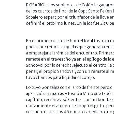
R OSARIO.- Los suplentes de Colón le ganaron a
de los cuartos de final de la Copa Santa Fe (en 
Sabalero espera por el triunfador de la llave e
definirá el próximo lunes. En la ida fue 2 a 0 p
En el primer cuarto de hora el local tuvo un 
podía concretar las jugadas que generaba en a
a emparejar el trámite del encuentro. Primero
remate en el travesaño ya en el epílogo de la 
Sandoval por la derecha, ejecutó el centro, la
penal; el propio Sandoval, con un remate al 
tuvo chances para liquidar el cotejo.
Lo tuvo González con el arco de frente pero di
apareció sin marcas y fusiló a Miño que tapó 
capítulo, recién avisó Central con un bombazo
nuevamente el arquero le ahogó el grito, pero 
descuento fue a los 45 minutos mediante un gr