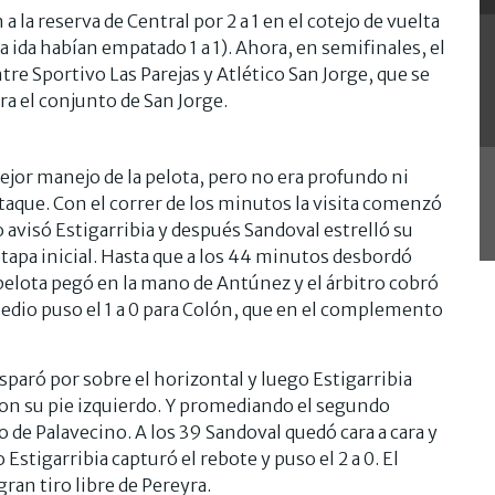
 la reserva de Central por 2 a 1 en el cotejo de vuelta
la ida habían empatado 1 a 1). Ahora, en semifinales, el
ntre Sportivo Las Parejas y Atlético San Jorge, que se
ara el conjunto de San Jorge.
mejor manejo de la pelota, pero no era profundo ni
taque. Con el correr de los minutos la visita comenzó
 avisó Estigarribia y después Sandoval estrelló su
etapa inicial. Hasta que a los 44 minutos desbordó
 pelota pegó en la mano de Antúnez y el árbitro cobró
medio puso el 1 a 0 para Colón, que en el complemento
sparó por sobre el horizontal y luego Estigarribia
con su pie izquierdo. Y promediando el segundo
 de Palavecino. A los 39 Sandoval quedó cara a cara y
Estigarribia capturó el rebote y puso el 2 a 0. El
an tiro libre de Pereyra.