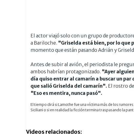
El actor viajó solo con un grupo de productor
a Bariloche.
"Griselda está bien, por lo que 
momento que están pasando Adrián y Griselda
Antes de subir al avión, el periodista le pre
ambos habrían protagonizado.
"Ayer alguien
día quiso entrar al camarín a buscar un par 
que salió Griselda del camarín".
El rostro d
"Eso es mentira, nunca pasó".
El tiempo dirá si Lamothe fue una víctima más de los rumores
Siciliani o si en realidad la ficción termina traspasando la pan
Videos relacionados: