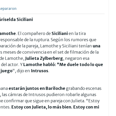
 separaron
riselda Siciliani
Lamothe
. El compañero de
Siciliani
en la tira
responsable de la ruptura. Según los rumores que
aración de la pareja, Lamothe y Siciliani tenían
una
s meses de convivencia en el set de filmación de la
 de Lamothe,
Julieta Zylberberg
, negaron
esa
 del actor. Y
Lamothe habló: "Me duele todo lo que
 juego
", dijo en
Intrusos
.
emana
estarán juntos en Bariloche
grabando escenas
, las cámras de Intrusos pudieron robarle algunas
ue confirmar que sigue en pareja con Julieta. "Estoy
entes.
Estoy con Julieta, lo más bien. Estoy con mi