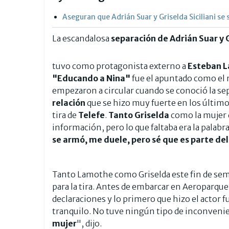
Aseguran que Adrián Suar y Griselda Siciliani se
La escandalosa
separación de Adrián Suar y G
tuvo como protagonista externo a
Esteban 
"Educando a Nina"
fue el apuntado como el 
empezaron a circular cuando se conoció la sep
relación
que se hizo muy fuerte en los último
tira de
Telefe
.
Tanto Griselda
como
la mujer
información, pero lo que faltaba era la palabra
se armó, me duele, pero sé que es parte del
Tanto Lamothe como Griselda este fin de s
para la tira. Antes de embarcar en Aeroparque
declaraciones y lo primero que hizo el actor f
tranquilo. No tuve ningún tipo de inconveni
mujer
", dijo.