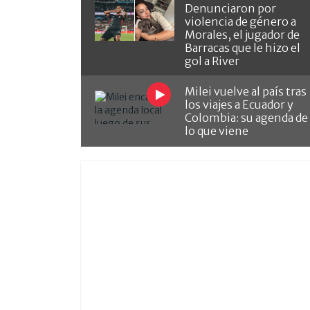
Denunciaron por
violencia de género a
Morales, el jugador de
Barracas que le hizo el
gol a River
Milei vuelve al país tras
los viajes a Ecuador y
Colombia: su agenda de
lo que viene