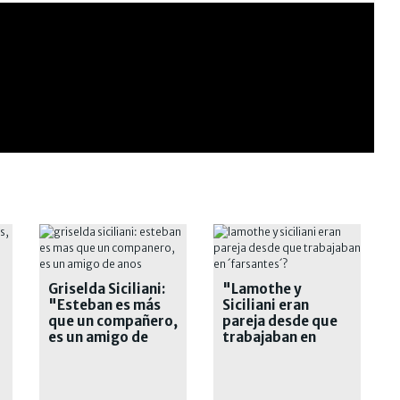
Griselda Siciliani:
"Lamothe y
"Esteban es más
Siciliani eran
que un compañero,
pareja desde que
es un amigo de
trabajaban en
años"
´Farsantes´”