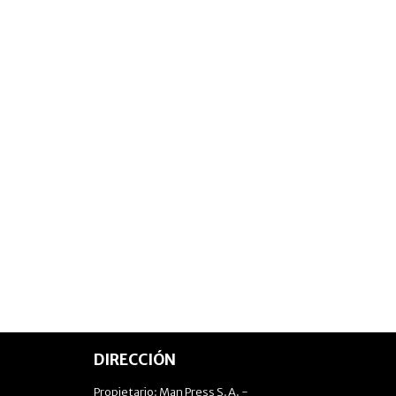
DIRECCIÓN
Propietario: Man Press S.A. -