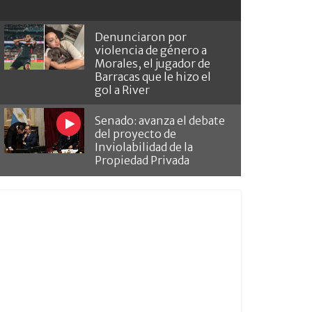
Denunciaron por
violencia de género a
Morales, el jugador de
Barracas que le hizo el
gol a River
Senado: avanza el debate
del proyecto de
Inviolabilidad de la
Propiedad Privada