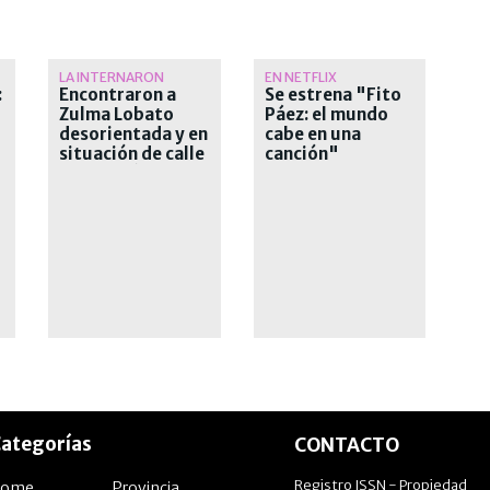
LA INTERNARON
EN NETFLIX
:
Encontraron a
Se estrena "Fito
Zulma Lobato
Páez: el mundo
desorientada y en
cabe en una
situación de calle
canción"
s
en Paraná
ategorías
CONTACTO
Registro ISSN - Propiedad
Home
Provincia