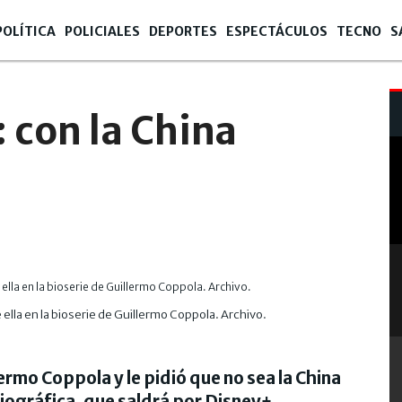
POLÍTICA
POLICIALES
DEPORTES
ESPECTÁCULOS
TECNO
S
7:09
 con la China
 ella en la bioserie de Guillermo Coppola. Archivo.
rmo Coppola y le pidió que no sea la China
 biográfica, que saldrá por Disney+