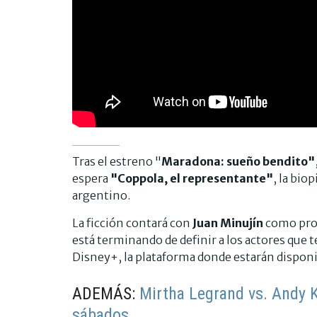
Tras el estreno "
Maradona: sueño bendito"
espera
"Coppola, el representante"
, la biop
argentino.
La ficción contará con
Juan Minujín
como prot
está terminando de definir a los actores que 
Disney+, la plataforma donde estarán disponib
ADEMÁS:
Mirtha Legrand vs. Andy Ku
sábados