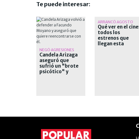
Te puede interesar:
ARRANCÓ AGOSTO
Qué ver en el cine
todos los
estrenos que
llegan esta
semana a las sala
NEGÓ AGRESIONES
Candela Arizaga
aseguró que
sufrió un "brote
psicótico" y
desvinculó a
Moyano
C