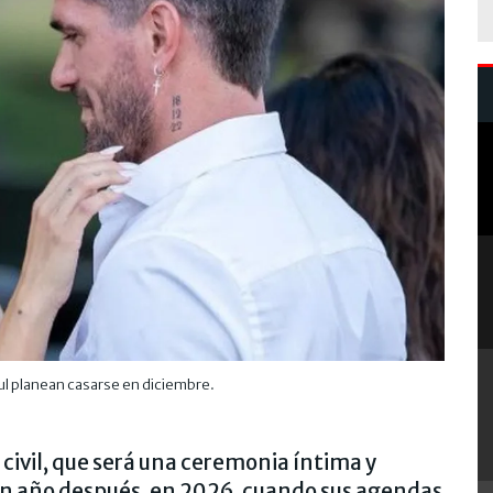
ul planean casarse en diciembre.
 civil, que será una ceremonia íntima y
á un año después, en 2026, cuando sus agendas