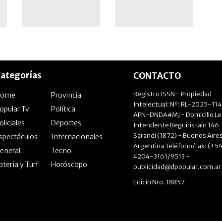
ategorías
CONTACTO
Registro ISSN - Propiedad
Home
Provincia
Intelectual: Nº: RL-2025-11
opular Tv
Política
APN-DNDA#MJ - Domicilio Le
oliciales
Deportes
Intendente Beguiristain 146 
Sarandí (1872) - Buenos Aires
spectáculos
Internacionales
Argentina Teléfono/Fax: (+54
eneral
Tecno
4204-3161/9513 -
otería y Turf
Horóscopo
publicidad@dpopular.com.ar
Edicin Nro. 18857