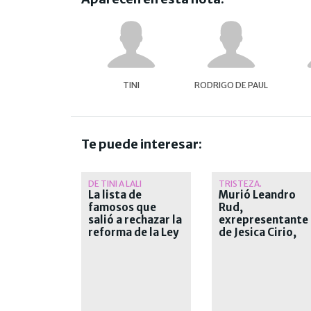
TINI
RODRIGO DE PAUL
Te puede interesar:
DE TINI A LALI
TRISTEZA.
La lista de
Murió Leandro
famosos que
Rud,
salió a rechazar la
exrepresentante
reforma de la Ley
de Jesica Cirio,
de Tierras
Alejandra
Maglietti y
Pamela David