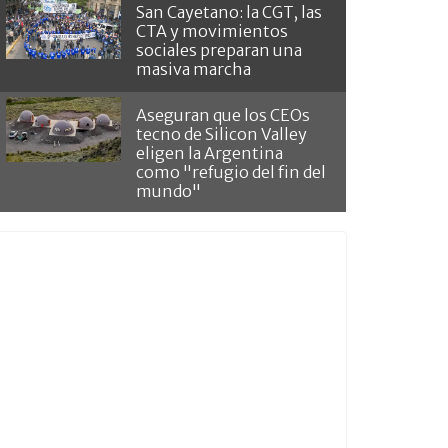
San Cayetano: la CGT, las
CTA y movimientos
sociales preparan una
masiva marcha
Aseguran que los CEOs
tecno de Silicon Valley
eligen la Argentina
como "refugio del fin del
mundo"