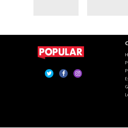
C
P
P
E
G
L