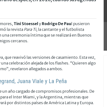
rumores,
Tini Stoessel
y
Rodrigo De Pau
l pusieron
rmó la revista
Para Ti
, la cantante y el futbolista
en una ceremonia íntima que se realizará en Buenos
amigos cercanos.
iva, que reavivó las versiones de casamiento. Esta vez,
y una celebración alejada de los flashes. “Quieren algo
timo”, revelaron allegados a ambos.
egrand, Juana Viale y La Peña
e de un año cargado de compromisos profesionales. De
 para el Inter Miami, y la Argentina, mientras que
vará por distintos países de América Latina y Europa.