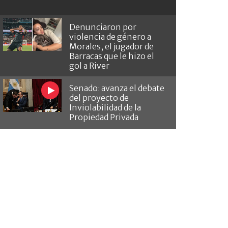
Denunciaron por
violencia de género a
Morales, el jugador de
Barracas que le hizo el
gol a River
Senado: avanza el debate
del proyecto de
Inviolabilidad de la
Propiedad Privada