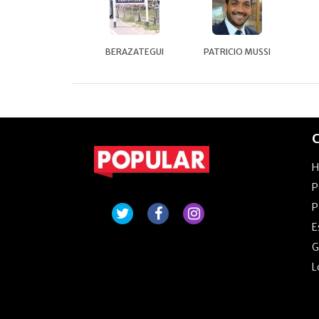
BERAZATEGUI
PATRICIO MUSSI
C
P
P
E
G
L