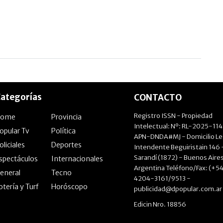
ategorías
CONTACTO
Registro ISSN - Propiedad
Home
Provincia
Intelectual: Nº: RL-2025-11
opular Tv
Política
APN-DNDA#MJ - Domicilio Le
oliciales
Deportes
Intendente Beguiristain 146 
Sarandí (1872) - Buenos Aires
spectáculos
Internacionales
Argentina Teléfono/Fax: (+54
eneral
Tecno
4204-3161/9513 -
otería y Turf
Horóscopo
publicidad@dpopular.com.ar
Edicin Nro. 18856