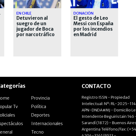
ENTRAL
EN CHILE
DONACIÓN
Detuvieron al
El gesto de Leo
suegro de un
Messi con España
jugador de Boca
por los incendios
por narcotráfico
en Madrid
ategorías
CONTACTO
Registro ISSN - Propiedad
Home
Provincia
Intelectual: Nº: RL-2025-11
opular Tv
Política
APN-DNDA#MJ - Domicilio Le
oliciales
Deportes
Intendente Beguiristain 146 
Sarandí (1872) - Buenos Aires
spectáculos
Internacionales
Argentina Teléfono/Fax: (+54
eneral
Tecno
4204-3161/9513 -