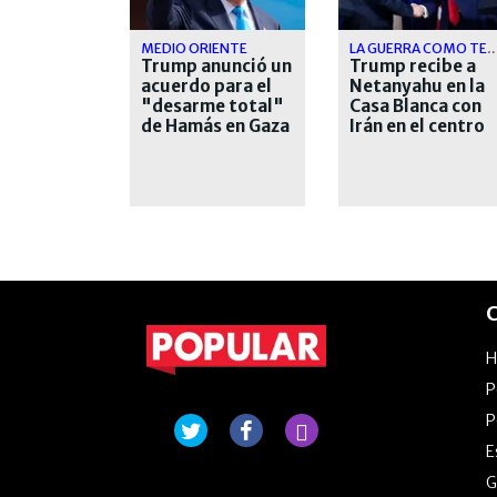
MEDIO ORIENTE
LA GUERRA COMO TEMA C
Trump anunció un
Trump recibe a
acuerdo para el
Netanyahu en la
"desarme total"
Casa Blanca con
de Hamás en Gaza
Irán en el centro
de la agenda
C
P
P
E
G