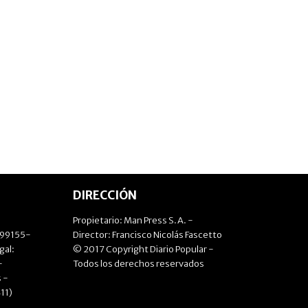
DIRECCIÓN
Propietario: Man Press S.A. -
499155-
Director: Francisco Nicolás Fascetto
gal:
© 2017 Copyright Diario Popular -
-
Todos los derechos reservados
 -
11)