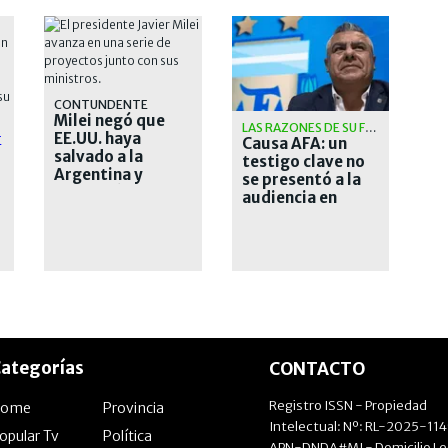
CONTUNDENTE
Milei negó que
LAS RAZONES DE SU FALTAZO
EE.UU. haya
E
Causa AFA: un
salvado a la
testigo clave no
Argentina y
se presentó a la
defendió su plan
audiencia en
económico
Estados Unidos
ategorías
CONTACTO
Registro ISSN - Propiedad
Home
Provincia
Intelectual: Nº: RL-2025-11
opular Tv
Política
APN-DNDA#MJ - Domicilio Le