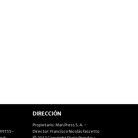
DIRECCIÓN
Propietario: Man Press S.A. -
499155-
Director: Francisco Nicolás Fascetto
gal:
© 2017 Copyright Diario Popular -