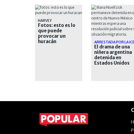
HARVEY
Fotos: esto es lo
que puede
provocar un
huracán
ARRESTADA POR LA IC
El drama de una
niñera argentina
detenida en
Estados Unidos
desde hace casi
un mes
C
P