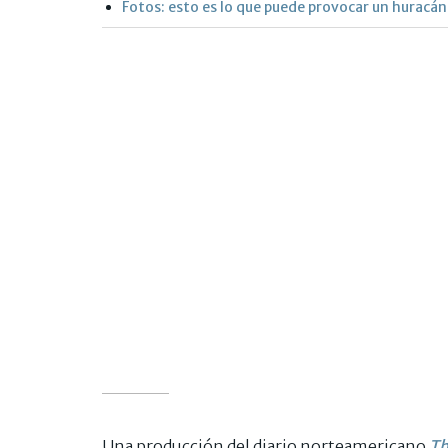
Fotos: esto es lo que puede provocar un huracán
Una producción del diario norteamericano
Th