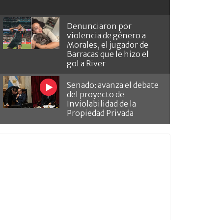
Denunciaron por
violencia de género a
Morales, el jugador de
Barracas que le hizo el
gol a River
Senado: avanza el debate
del proyecto de
Inviolabilidad de la
Propiedad Privada