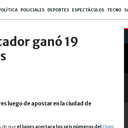
POLÍTICA
POLICIALES
DEPORTES
ESPECTÁCULOS
TECNO
S
tador ganó 19
os
res luego de apostar en la ciudad de
s de que
el lunes acertara los seis números del
Quini