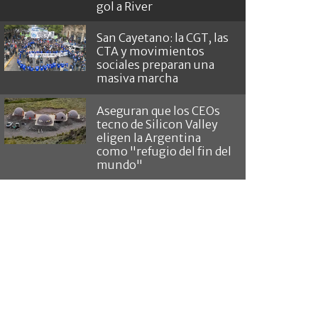
gol a River
San Cayetano: la CGT, las
CTA y movimientos
sociales preparan una
masiva marcha
Aseguran que los CEOs
tecno de Silicon Valley
eligen la Argentina
como "refugio del fin del
mundo"