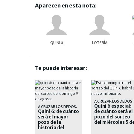
Aparecen en esta nota:
QUINI 6
LOTERÍA
Te puede interesar:
A CRUZAR LOS DEDOS
Quini 6 especial:
A CRUZAR LOS DEDOS.
Quini 6: de cuánto
de cuánto será el
será el mayor
pozo del sorteo
pozo de la
del miércoles 5 d
historia del
agosto
sorteo del