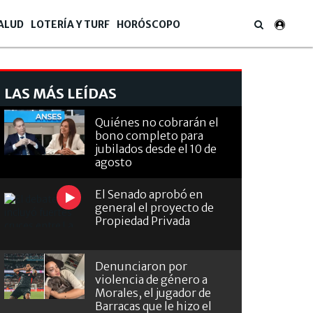
ALUD
LOTERÍA Y TURF
HORÓSCOPO
LAS MÁS LEÍDAS
Quiénes no cobrarán el
bono completo para
jubilados desde el 10 de
agosto
El Senado aprobó en
general el proyecto de
Propiedad Privada
Denunciaron por
violencia de género a
Morales, el jugador de
Barracas que le hizo el