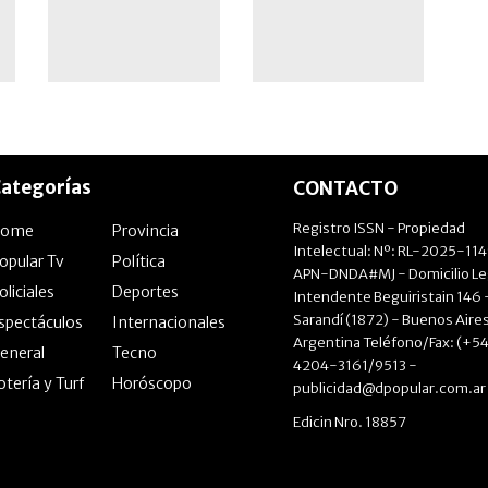
ategorías
CONTACTO
Registro ISSN - Propiedad
Home
Provincia
Intelectual: Nº: RL-2025-11
opular Tv
Política
APN-DNDA#MJ - Domicilio Le
oliciales
Deportes
Intendente Beguiristain 146 
Sarandí (1872) - Buenos Aires
spectáculos
Internacionales
Argentina Teléfono/Fax: (+54
eneral
Tecno
4204-3161/9513 -
otería y Turf
Horóscopo
publicidad@dpopular.com.ar
Edicin Nro. 18857