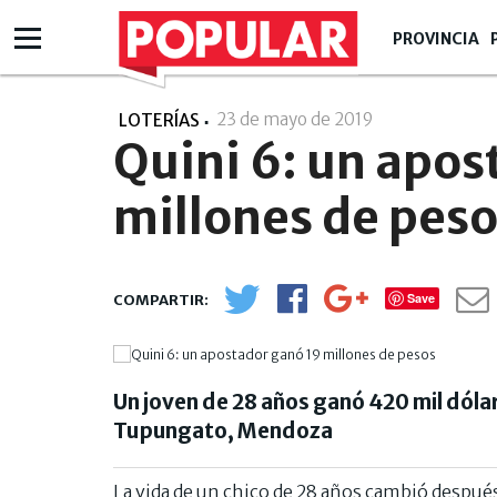
PROVINCIA
23 de mayo de 2019
- 11:05
LOTERÍAS
Quini 6: un apos
millones de pes
Save
Un joven de 28 años ganó 420 mil dóla
Tupungato, Mendoza
La vida de un chico de 28 años cambió despué