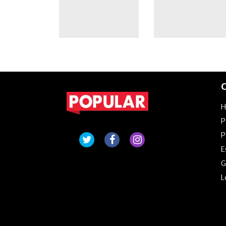
domingo 9 de
agosto
C
P
P
E
G
L