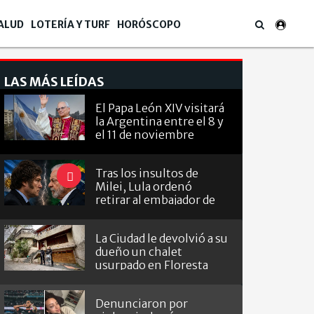
ALUD
LOTERÍA Y TURF
HORÓSCOPO
LAS MÁS LEÍDAS
El Papa León XIV visitará
la Argentina entre el 8 y
el 11 de noviembre
Tras los insultos de
Milei, Lula ordenó
retirar al embajador de
Brasil en Argentina
La Ciudad le devolvió a su
dueño un chalet
usurpado en Floresta
Denunciaron por