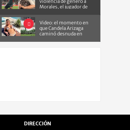
violencia de género a
Morales, el jugador de
Barracas que le hizo el
gol a River
Video: el momento en
que Candela Arizaga
caminó desnuda en
Belgrano
DIRECCIÓN