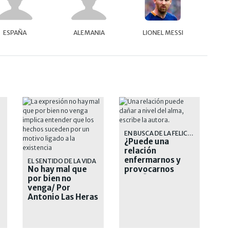
ESPAÑA
ALEMANIA
LIONEL MESSI
EN BUSCA DE LA FELICIDAD
¿Puede una
relación
enfermarnos y
EL SENTIDO DE LA VIDA
No hay mal que
provocarnos
por bien no
daño? / Por
venga/ Por
Romina Atencio
Antonio Las Heras