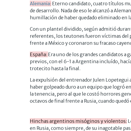
Alemania
:
Eterno candidato, cuatro títulos mu
de desarrollo. Nada de eso le alcanzó a Alema
humillación de haber quedado eliminado en la
Con un plantel dividido, según admitió dura
referentes, los teutones fueron víctimas del 
frente a México y coronaron su fracaso cayend
España:
Era uno de los grandes candidatos a 
previos, con el 6-1 a Argentina incluído, hacía
trotecito hasta la final.
La expulsión del entrenador Julen Lopetegui a
haber golpeado duro a un equipo que logró en
la tenencia, pero al que le costó horrores gen
octavos de final frente a Rusia, cuando quedó 
Hinchas argentinos misóginos y violentos:
L
en Rusia, como siempre, de su inagotable pasi