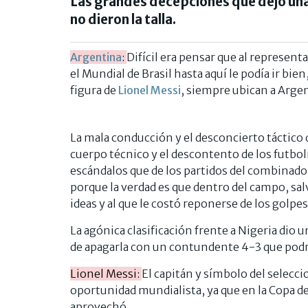
Las grandes decepciones que dejó una
no dieron la talla.
Argentina
:
Difícil era pensar que al represen
el Mundial de Brasil hasta aquí le podía ir bien
figura de
Lionel Messi
, siempre ubican a Arge
La mala conducción y el desconcierto táctico 
cuerpo técnico y el descontento de los futbol
escándalos que de los partidos del combinado a
porque la verdad es que dentro del campo, salv
ideas y al que le costó reponerse de los golpes
La agónica clasificación frente a Nigeria dio 
de apagarla con un contundente 4-3 que podr
Lionel Messi:
El capitán y símbolo del selecci
oportunidad mundialista, ya que en la Copa de
aprovechó.