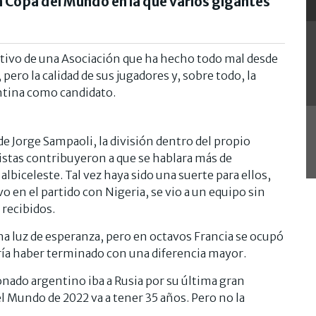
 Copa del Mundo en la que varios gigantes
tativo de una Asociación que ha hecho todo mal desde
, pero la calidad de sus jugadores y, sobre todo, la
ntina como candidato.
de Jorge Sampaoli, la división dentro del propio
istas contribuyeron a que se hablara más de
lbiceleste. Tal vez haya sido una suerte para ellos,
o en el partido con Nigeria, se vio a un equipo sin
 recibidos.
una luz de esperanza, pero en octavos Francia se ocupó
ía haber terminado con una diferencia mayor.
onado argentino iba a Rusia por su última gran
l Mundo de 2022 va a tener 35 años. Pero no la