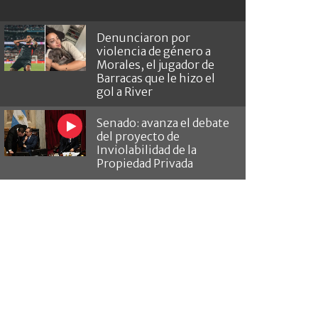
Denunciaron por
violencia de género a
Morales, el jugador de
Barracas que le hizo el
gol a River
Senado: avanza el debate
del proyecto de
Inviolabilidad de la
Propiedad Privada