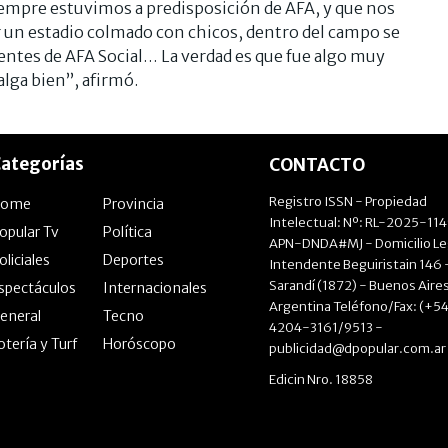
 Siempre estuvimos a predisposición de AFA, y que nos
 un estadio colmado con chicos, dentro del campo se
entes de AFA Social… La verdad es que fue algo muy
lga bien”, afirmó.
ategorías
CONTACTO
Registro ISSN - Propiedad
Home
Provincia
Intelectual: Nº: RL-2025-11
opular Tv
Política
APN-DNDA#MJ - Domicilio Le
oliciales
Deportes
Intendente Beguiristain 146 
Sarandí (1872) - Buenos Aires
spectáculos
Internacionales
Argentina Teléfono/Fax: (+54
eneral
Tecno
4204-3161/9513 -
otería y Turf
Horóscopo
publicidad@dpopular.com.ar
Edicin Nro. 18858