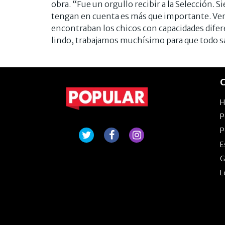
obra. “Fue un orgullo recibir a la Selección.
tengan en cuenta es más que importante. Ver
encontraban los chicos con capacidades difer
lindo, trabajamos muchísimo para que todo sa
C
P
P
E
G
L