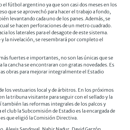
o el fútbol argentino ya que son casi dos meses en los
 eso que se aprovechó para hacer el trabajo a fondo,
bién levantando cada uno de los panes. Además, se
o cual se hacen perforaciones de un metro cuadrado.
cia los laterales para el desagote de este sistema.
je y la nivelación, se resembrará por completo el
 más fuertes e importantes, no son las únicas que se
a la cancha se encontraran con gratas novedades. Es
las obras para mejorar integralmente el Estadio
de los vestuarios local y de árbitros. En los próximos
n la tribuna visitante para seguir con el sellado y la
 también las reformas integrales de los palcos y
ja el club la Subcomisión de Estadio es la encargada de
nes que eligió la Comisión Directiva.
o, Alexis Sandoval, Nahir Nadur, David Garzón,