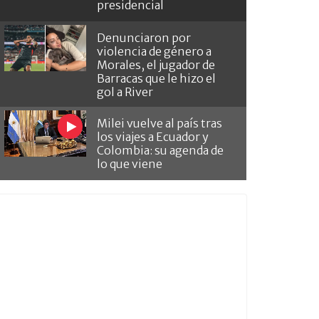
presidencial
Denunciaron por
violencia de género a
Morales, el jugador de
Barracas que le hizo el
gol a River
Milei vuelve al país tras
los viajes a Ecuador y
Colombia: su agenda de
lo que viene