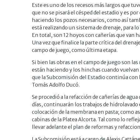
Este es uno de los recesos más largos que tuv
que no se pisará el césped del estadio y es por
haciendo los pozos necesarios, como así tam
está realizando un sistema de drenaje, para l
En total, son 12 hoyos con cañerías que van ha
Una vez que finalice la parte crítica del drena
campo de juego, como última etapa.
Si bien las obras en el campo de juego son las
están haciendo y los hinchas cuando vuelvan 
que la Subcomisión del Estadio continúa con 
Tomás Adolfo Ducó.
Se procedió a la refacción de cañerías de agua 
días, continuarán los trabajos de hidrolavado e
colocación de la membrana en pasta; como así
cabinas de la Platea Alcorta. Tal como lo refle
llevar adelante el plan de reformas y refaccio
La Subcomisión está a cargo de Alexis Cattáne