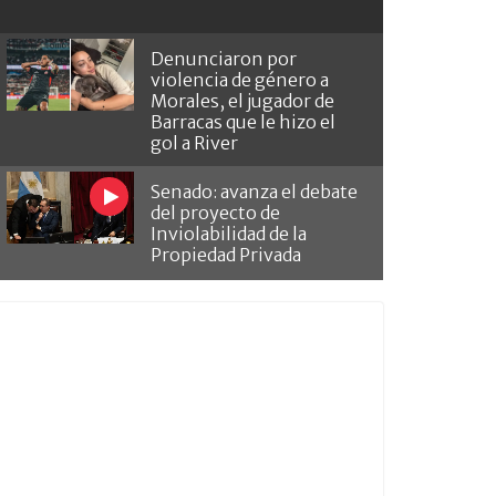
Denunciaron por
violencia de género a
Morales, el jugador de
Barracas que le hizo el
gol a River
Senado: avanza el debate
del proyecto de
Inviolabilidad de la
Propiedad Privada