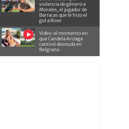
violencia de género a
Morales, el jugador de
Barracas que le hizo el
gol a River
Video: el momento en
que Candela Arizaga
caminó desnuda en
Belgrano