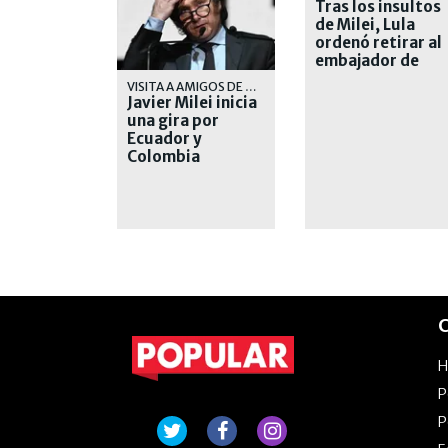
Tras los insultos
de Milei, Lula
ordenó retirar al
embajador de
Brasil en
VISITA A AMIGOS DE DERECHA
Argentina
Javier Milei inicia
una gira por
Ecuador y
Colombia
C
P
P