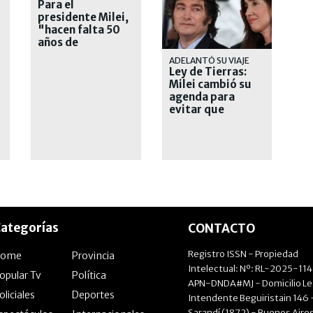
Para el
presidente Milei,
"hacen falta 50
años de
liberalismo" en el
ADELANTÓ SU VIAJE
país
Ley de Tierras:
Milei cambió su
agenda para
evitar que
Villarruel presida
la sesión
ategorías
CONTACTO
Registro ISSN - Propiedad
Home
Provincia
Intelectual: Nº: RL-2025-11
opular Tv
Política
APN-DNDA#MJ - Domicilio Le
oliciales
Deportes
Intendente Beguiristain 146 
Sarandí (1872) - Buenos Aires