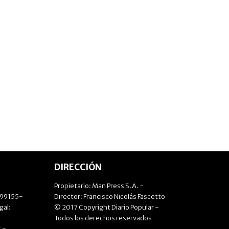
DIRECCIÓN
Propietario: Man Press S.A. -
499155-
Director: Francisco Nicolás Fascetto
gal:
© 2017 Copyright Diario Popular -
-
Todos los derechos reservados
 -