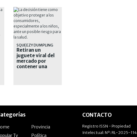
NTE
SQUEEZY DUMPLING
Retiran un
juguete viral del
mercado por
contener una
sustancia tóxica
ategorías
CONTACTO
Registro ISSN - Propiedad
Home
Provincia
Intelectual: Nº: RL-2025-11
opular Tv
Política