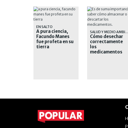
EN SALTO
A pura ciencia,
SALUD Y MEDIO AMBIE
Facundo Manes
Cómo desechar
fue profeta en su
correctamente
tierra
los
medicamentos
vencidos y por
qué es
importante
hacerlo
C
P