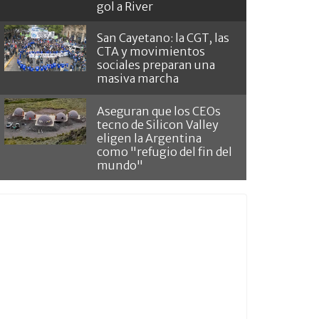
gol a River
San Cayetano: la CGT, las
CTA y movimientos
sociales preparan una
masiva marcha
Aseguran que los CEOs
tecno de Silicon Valley
eligen la Argentina
como "refugio del fin del
mundo"