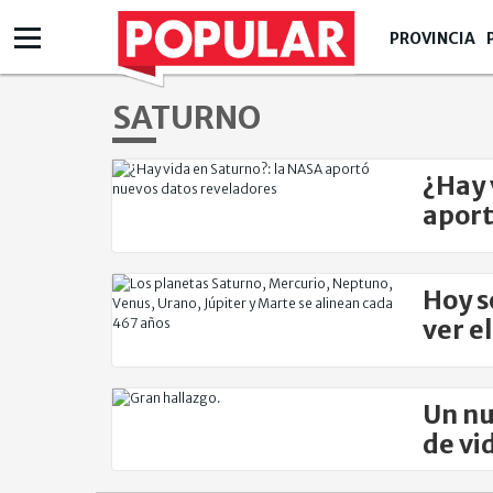
PROVINCIA
SATURNO
¿Hay 
aport
Hoy s
ver e
Un nu
de vi