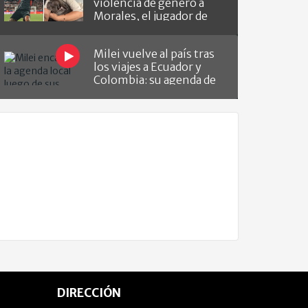
violencia de género a
Morales, el jugador de
Barracas que le hizo el
gol a River
Milei vuelve al país tras
los viajes a Ecuador y
Colombia: su agenda de
lo que viene
DIRECCIÓN