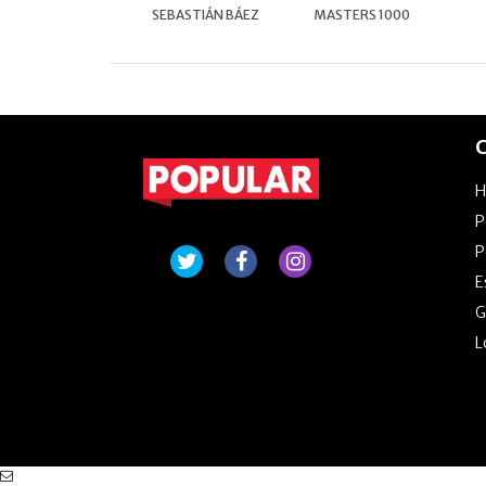
SEBASTIÁN BÁEZ
MASTERS 1000
C
P
P
E
G
L