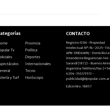
ategorías
CONTACTO
Registro ISSN - Propiedad
Home
Provincia
Intelectual: Nº: RL-2025-11
opular Tv
Política
APN-DNDA#MJ - Domicilio Le
oliciales
Deportes
Intendente Beguiristain 146 
Sarandí (1872) - Buenos Aires
spectáculos
Internacionales
Argentina Teléfono/Fax: (+54
eneral
Tecno
4204-3161/9513 -
otería y Turf
Horóscopo
publicidad@dpopular.com.ar
Edicin Nro. 18857