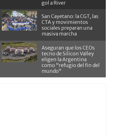
gol a River
San Cayetano: la CGT, las
CTA y movimientos
sociales preparan una
masiva marcha
Aseguran que los CEOs
tecno de Silicon Valley
eligen la Argentina
como "refugio del fin del
mundo"