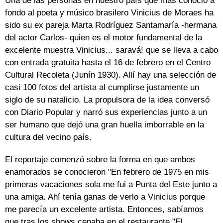
Una de las personas en nuestro país que más conoció a
fondo al poeta y músico brasilero Vinicius de Moraes ha
sido su ex pareja Marta Rodríguez Santamaría -hermana
del actor Carlos- quien es el motor fundamental de la
excelente muestra Vinicius... saravá! que se lleva a cabo
con entrada gratuita hasta el 16 de febrero en el Centro
Cultural Recoleta (Junín 1930). Allí hay una selección de
casi 100 fotos del artista al cumplirse justamente un
siglo de su natalicio. La propulsora de la idea conversó
con Diario Popular y narró sus experiencias junto a un
ser humano que dejó una gran huella imborrable en la
cultura del vecino país.
El reportaje comenzó sobre la forma en que ambos
enamorados se conocieron "En febrero de 1975 en mis
primeras vacaciones sola me fui a Punta del Este junto a
una amiga. Ahí tenía ganas de verlo a Vinicius porque
me parecía un excelente artista. Entonces, sabíamos
que tras los shows cenaba en el restaurante "El