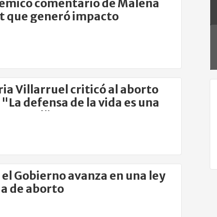
lémico comentario de Malena
t que generó impacto
ia Villarruel criticó al aborto
na
 central"
: el Gobierno avanza en una ley
a de aborto