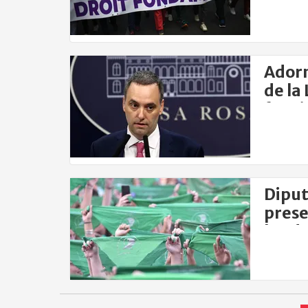
Adorn
de la
funci
Diput
prese
ley d