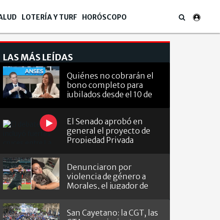
ALUD
LOTERÍA Y TURF
HORÓSCOPO
LAS MÁS LEÍDAS
Quiénes no cobrarán el
bono completo para
jubilados desde el 10 de
agosto
El Senado aprobó en
general el proyecto de
Propiedad Privada
Denunciaron por
violencia de género a
Morales, el jugador de
Barracas que le hizo el
gol a River
San Cayetano: la CGT, las