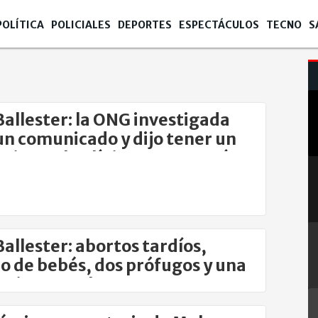
POLÍTICA
POLICIALES
DEPORTES
ESPECTÁCULOS
TECNO
S
 Ballester: la ONG investigada
un comunicado y dijo tener un
nio con la Clínica Santa María
 Ballester: abortos tardíos,
co de bebés, dos prófugos y una
ajo sospecha