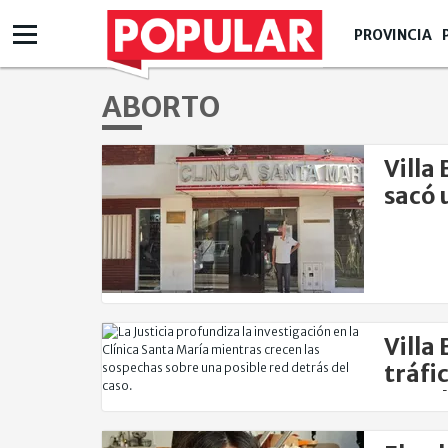
PROVINCIA
ABORTO
Villa
sacó 
conve
Villa
tráfi
ONG b