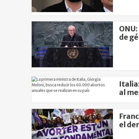
ONU: 
de gé
Itali
al me
Franc
el de