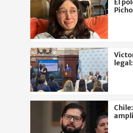
El po
Picho
Victor
legal: "La defensa de la vida es u
causa
Chile
ampli