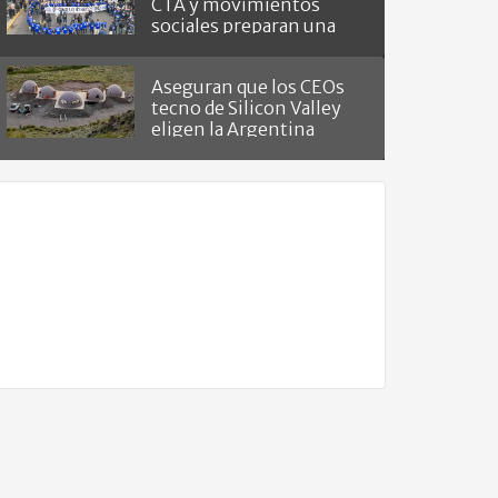
CTA y movimientos
sociales preparan una
masiva marcha
Aseguran que los CEOs
tecno de Silicon Valley
eligen la Argentina
como "refugio del fin del
mundo"