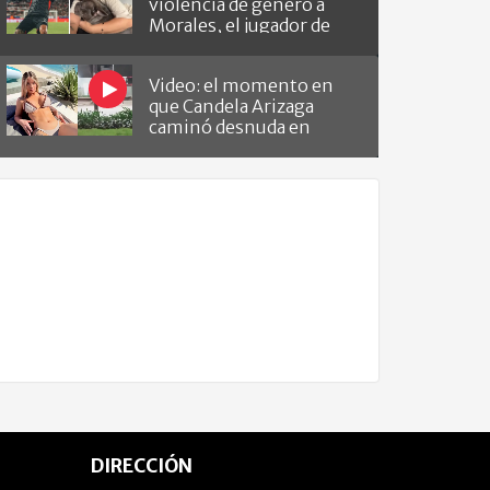
violencia de género a
Morales, el jugador de
Barracas que le hizo el
gol a River
Video: el momento en
que Candela Arizaga
caminó desnuda en
Belgrano
DIRECCIÓN