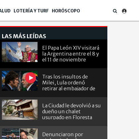
ALUD
LOTERÍA Y TURF
HORÓSCOPO
LAS MÁS LEÍDAS
El Papa León XIV visitará
la Argentina entre el 8 y
el 11 de noviembre
Tras los insultos de
Milei, Lula ordenó
retirar al embajador de
Brasil en Argentina
La Ciudad le devolvió a su
dueño un chalet
usurpado en Floresta
Denunciaron por