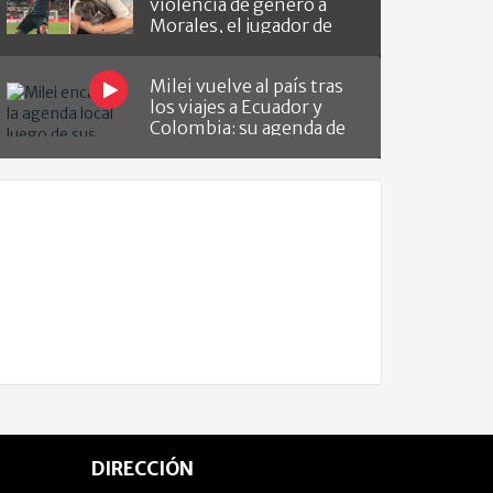
violencia de género a
Morales, el jugador de
Barracas que le hizo el
gol a River
Milei vuelve al país tras
los viajes a Ecuador y
Colombia: su agenda de
lo que viene
DIRECCIÓN