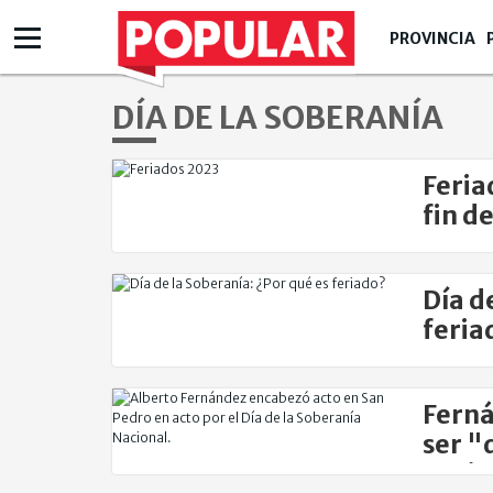
PROVINCIA
DÍA DE LA SOBERANÍA
Feria
fin d
Día d
feria
Ferná
ser "
nacio