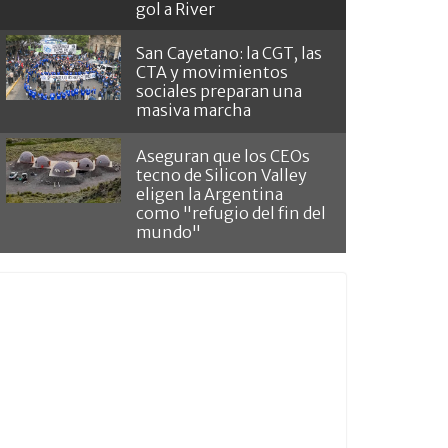
gol a River
San Cayetano: la CGT, las
CTA y movimientos
sociales preparan una
masiva marcha
Aseguran que los CEOs
tecno de Silicon Valley
eligen la Argentina
como "refugio del fin del
mundo"