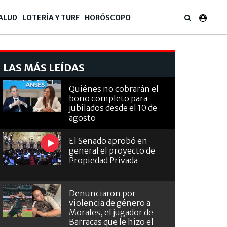
ALUD
LOTERÍA Y TURF
HORÓSCOPO
LAS MÁS LEÍDAS
Quiénes no cobrarán el
bono completo para
jubilados desde el 10 de
agosto
El Senado aprobó en
general el proyecto de
Propiedad Privada
witter
Denunciaron por
violencia de género a
Morales, el jugador de
Barracas que le hizo el