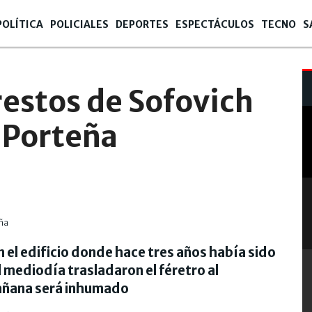
POLÍTICA
POLICIALES
DEPORTES
ESPECTÁCULOS
TECNO
S
restos de Sofovich
a Porteña
Foto: T
 el edificio donde hace tres años había sido
 mediodía trasladaron el féretro al
añana será inhumado