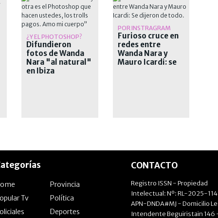
CHEF
POR INSTRAGRAM
Furioso cruce en
¿Y EL PHOTOSHOP?
Difundieron
redes entre
fotos de Wanda
Wanda Nara y
Nara "al natural"
Mauro Icardi: se
en Ibiza
dijeron de todo
ategorías
CONTACTO
Registro ISSN - Propiedad
Home
Provincia
Intelectual: Nº: RL-2025-11
opular Tv
Política
APN-DNDA#MJ - Domicilio Le
oliciales
Deportes
Intendente Beguiristain 146 