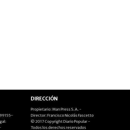
DIRECCIÓN
Propietario: Man Press S.A. -
499155-
Director: Francisco Nicolás Fascetto
gal:
© 2017 Copyright Diario Popular -
-
Todos los derechos reservados