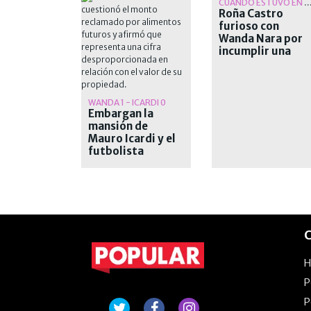
CUANDO ESTUVO EN MASTER
Roña Castro
furioso con
Wanda Nara por
incumplir una
promesa para su
comedor
solidario
WANDA 1 - ICARDI 0
Embargan la
mansión de
Mauro Icardi y el
futbolista
apuntó contra la
Justicia y Wanda
Nara
C
P
P