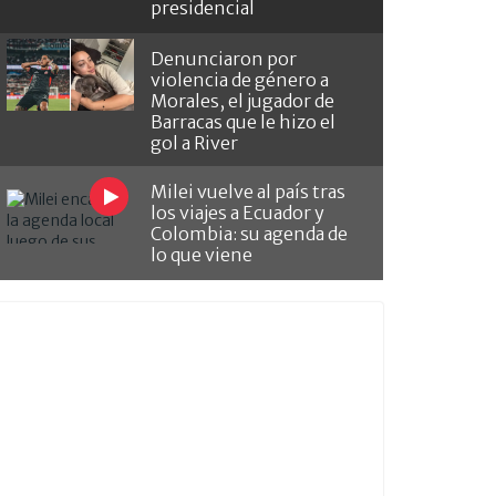
presidencial
Denunciaron por
violencia de género a
Morales, el jugador de
Barracas que le hizo el
gol a River
Milei vuelve al país tras
los viajes a Ecuador y
Colombia: su agenda de
lo que viene