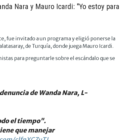
anda Nara y Mauro Icardi: "Yo estoy para
 fue invitado a un programa y eligió ponerse la
alatasaray, de Turquía, donde juega Mauro Icardi.
nistas para preguntarle sobre el escándalo que se
 denuncia de Wanda Nara, L-
do el tiempo".
 tiene que manejar
r.com/clfnXCZuTJ