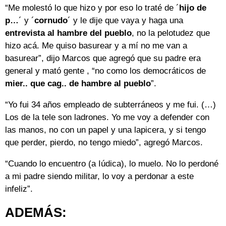
“Me molestó lo que hizo y por eso lo traté de ´
hijo de
p…
´ y ´
cornudo
´ y le dije que vaya y haga una
entrevista al hambre del pueblo
, no la pelotudez que
hizo acá. Me quiso basurear y a mí no me van a
basurear”, dijo Marcos que agregó que su padre era
general y mató gente , “no como los democráticos de
mier.. que cag.. de hambre al pueblo
”.
“Yo fui 34 años empleado de subterráneos y me fui. (…)
Los de la tele son ladrones. Yo me voy a defender con
las manos, no con un papel y una lapicera, y si tengo
que perder, pierdo, no tengo miedo”, agregó Marcos.
“Cuando lo encuentro (a Iúdica), lo muelo. No lo perdoné
a mi padre siendo militar, lo voy a perdonar a este
infeliz”.
ADEMÁS: