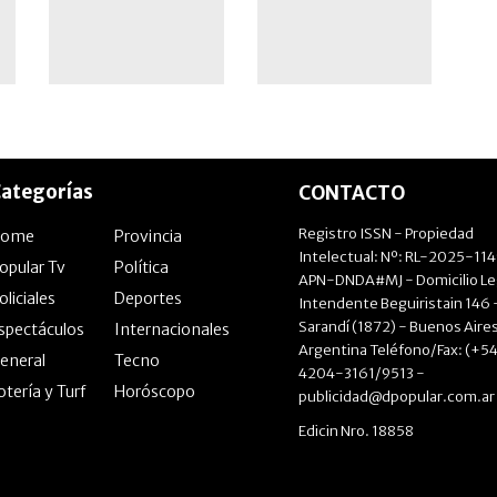
ategorías
CONTACTO
Registro ISSN - Propiedad
Home
Provincia
Intelectual: Nº: RL-2025-11
opular Tv
Política
APN-DNDA#MJ - Domicilio Le
oliciales
Deportes
Intendente Beguiristain 146 
Sarandí (1872) - Buenos Aires
spectáculos
Internacionales
Argentina Teléfono/Fax: (+54
eneral
Tecno
4204-3161/9513 -
otería y Turf
Horóscopo
publicidad@dpopular.com.ar
Edicin Nro. 18858