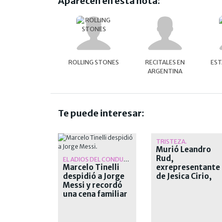
Aparecen en esta nota:
ROLLING STONES
RECITALES EN
EST
ARGENTINA
Te puede interesar:
TRISTEZA.
Murió Leandro
Rud,
EL ADIOS DEL CONDUCTOR
Marcelo Tinelli
exrepresentante
despidió a Jorge
de Jesica Cirio,
Messi y recordó
Alejandra
una cena familiar
Maglietti y
antes del Mundial
Pamela David
de Qatar