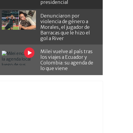
presidencial
Denunciaron por
violencia de género a
Morales, el jugador de
Barracas que le hizo el
gol a River
Milei vuelve al país tras
los viajes a Ecuador y
Colombia: su agenda de
lo que viene