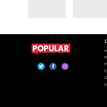
C
P
P
E
G
L