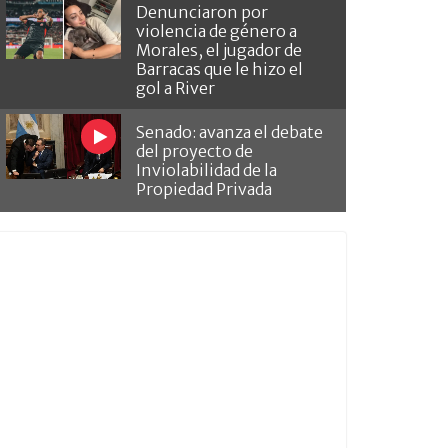
Denunciaron por
violencia de género a
Morales, el jugador de
Barracas que le hizo el
gol a River
Senado: avanza el debate
del proyecto de
Inviolabilidad de la
Propiedad Privada