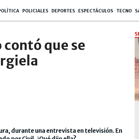
POLÍTICA
POLICIALES
DEPORTES
ESPECTÁCULOS
TECNO
S
18:09
S
contó que se
rgiela
ura, durante una entrevista en televisión. En
do por Civil. ¿Qué dijo ella?