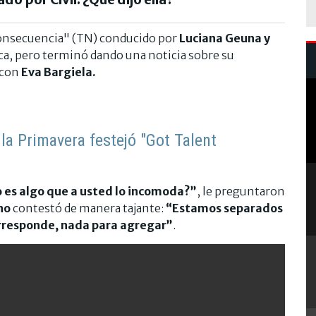
onsecuencia" (TN) conducido por
Luciana Geuna y
tica, pero terminó dando una noticia sobre su
 con
Eva Bargiela.
 la Primavera festejó "Got Talent
 es algo que a usted lo incomoda?”
, le preguntaron
no
contestó de manera tajante:
“Estamos separados
orresponde, nada para agregar”
.