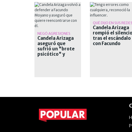
QUÉ DIJO EN SUS REDE
Candela Arizaga
rompió el silenci
NEGÓ AGRESIONES
Candela Arizaga
tras el escándalo
aseguró que
con Facundo
sufrió un "brote
Moyano
psicótico" y
desvinculó a
Moyano
C
P