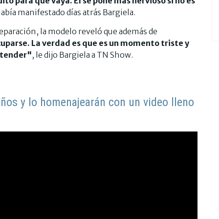
uito para que vaya. Él se pone más nervioso si no es
había manifestado días atrás Bargiela.
separación, la modelo reveló que además de
cuparse. La verdad es que es un momento triste y
entender"
, le dijo Bargiela a TN Show.
años y lo homenajearán con un video lleno