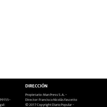
DIRECCIÓN
Propietario: Man Press S.A. -
499155-
Director: Francisco Nicolás Fascetto
gal:
© 2017 Copyright Diario Popular -