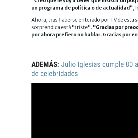
“Creo que le voy a tener que insistir un poq
un programa de política o de actualidad”
, 
Ahora, tras haberse enterado por TV de esta 
sorprendida está "triste".
"Gracias por preo
por ahora prefiero no hablar. Gracias por 
ADEMÁS:
Julio Iglesias cumple 80 
de celebridades