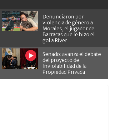
Denunciaron por
violencia de género a
Morales, el jugador de
Barracas que le hizo el
gol a River
Senado: avanza el debate
del proyecto de
Inviolabilidad de la
Propiedad Privada