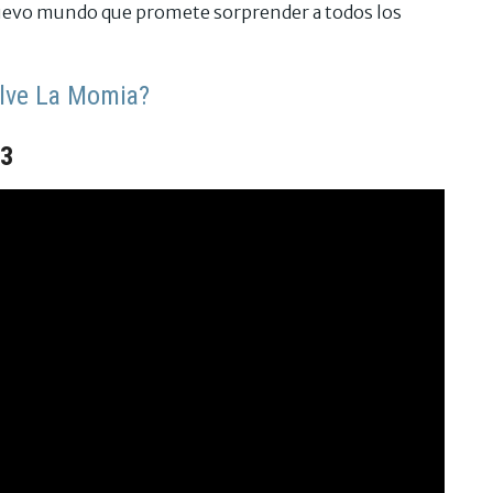
nuevo mundo que promete sorprender a todos los
elve La Momia?
 3