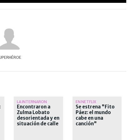
UPERHÉROE
LA INTERNARON
EN NETFLIX
:
Encontraron a
Se estrena "Fito
Zulma Lobato
Páez: el mundo
desorientada y en
cabe en una
situación de calle
canción"
s
en Paraná