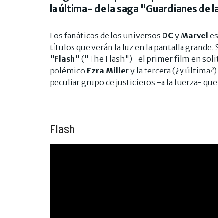
la última- de la saga "Guardianes de l
Los fanáticos de los universos
DC
y
Marvel
es
títulos que verán la luz en la pantalla grande.
"Flash"
("The Flash") -el primer film en soli
polémico
Ezra Miller
y la tercera (¿y última?)
peculiar grupo de justicieros -a la fuerza- q
Flash