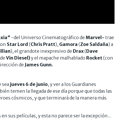
axia"
-del Universo Cinematográfico de
Marvel-
trae
 con
Star Lord
(
Chris Pratt
),
Gamora
(
Zoe Saldaña
) a
llian
), el grandote inexpresivo de
Drax
(
Dave
 de
Vin Diesel)
y el mapache malhablado
Rocket
(con
dirección de
James Gunn.
e sea
jueves 6 de junio
, y ver a los Guardianes
én temen la llegada de ese día porque que todas las
héroes cósmicos, y que terminará de la manera más
en sus películas, y esta no parece ser la excepción...