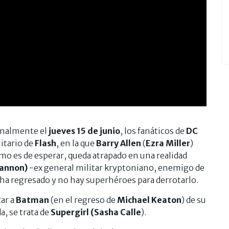
inalmente el
jueves 15 de junio
, los fanáticos de
DC
itario de
Flash
, en la que
Barry Allen
(
Ezra Miller
)
como es de esperar, queda atrapado en una realidad
hannon)
-ex general militar kryptoniano, enemigo de
 ha regresado y no hay superhéroes para derrotarlo.
car a
Batman
(en el regreso de
Michael Keaton
) de su
a, se trata de
Supergirl
(Sasha Calle
).