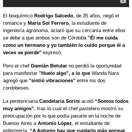
El bioquímico
Rodrigo Salcedo
, de 35 años, negó el
romance y
María Sol Ferrero
, la estudiante de
ingeniería agrónoma, aclaró que su cercanía entre ellos
se debe a que ambos son de Córdoba
"Él me cuida
como un hermano y yo también lo cuido porque él a
veces se pierde"
expresó.
Pero el chef
Damián Betular
no perdió la oportunidad
para manifestar
"Huelo algo", a lo que
Wanda Nara
agregó que
"sintió vibraciones"
entre los dos
cordobeses.
La penitenciaria
Candelaria Sorini
acotó
“Somos todos
muy amigos”
, tras lo cual el chef pastelero mostró su
preocupación por lo que podía pasarle en la noche de
Buenos Aires a
Antonio López
, el estudiante de
enfermería,
“A Antonio hay que cuidarlo más porque