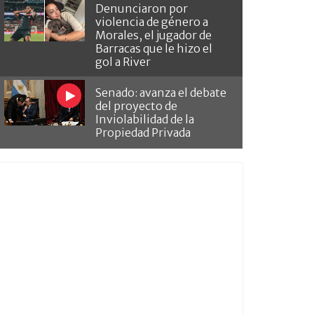
Denunciaron por
violencia de género a
Morales, el jugador de
Barracas que le hizo el
gol a River
Senado: avanza el debate
del proyecto de
Inviolabilidad de la
Propiedad Privada