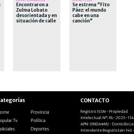
:
Encontraron a
Se estrena "Fito
Zulma Lobato
Páez: el mundo
desorientada y en
cabe en una
situación de calle
canción"
s
en Paraná
ategorías
CONTACTO
Registro ISSN - Propiedad
Home
Provincia
Intelectual: Nº: RL-2025-11
opular Tv
Política
APN-DNDA#MJ - Domicilio Le
oliciales
Deportes
Intendente Beguiristain 146 