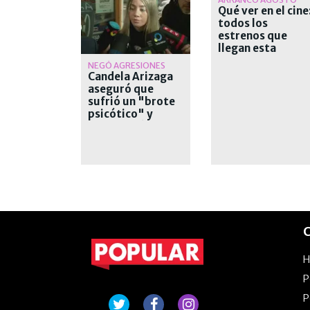
Qué ver en el cine
todos los
estrenos que
llegan esta
semana a las sala
NEGÓ AGRESIONES
Candela Arizaga
aseguró que
sufrió un "brote
psicótico" y
desvinculó a
Moyano
C
P
P