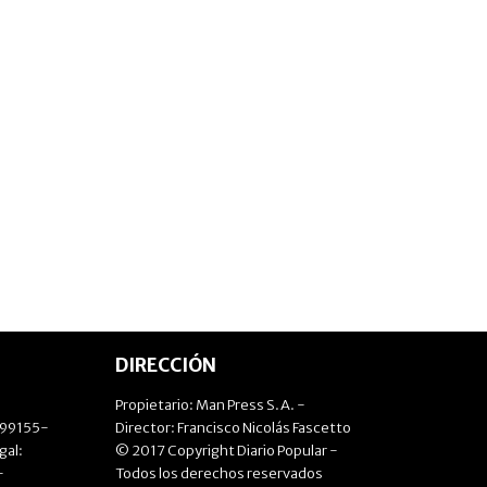
DIRECCIÓN
Propietario: Man Press S.A. -
499155-
Director: Francisco Nicolás Fascetto
gal:
© 2017 Copyright Diario Popular -
-
Todos los derechos reservados