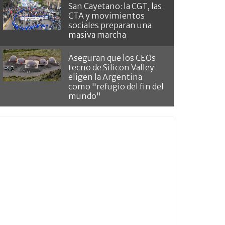
San Cayetano: la CGT, las
CTA y movimientos
sociales preparan una
masiva marcha
Aseguran que los CEOs
tecno de Silicon Valley
eligen la Argentina
como "refugio del fin del
mundo"