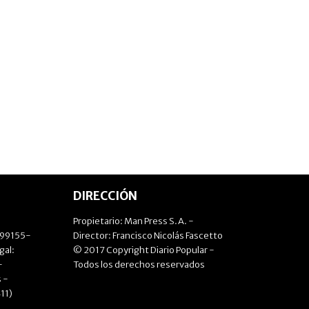
DIRECCIÓN
Propietario: Man Press S.A. -
499155-
Director: Francisco Nicolás Fascetto
gal:
© 2017 Copyright Diario Popular -
-
Todos los derechos reservados
 -
11)