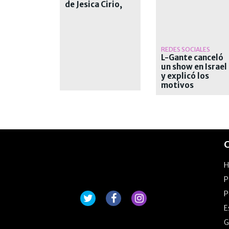
de Jesica Cirio,
Alejandra
Maglietti y
Pamela David
REDES SOCIALES
L-Gante canceló
un show en Israel
y explicó los
motivos
C
P
P
E
G