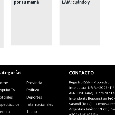
por su mamá
LAM: cuándo y
por qué deja el
exitoso ciclo
ategorías
CONTACTO
Registro ISSN - Propiedad
Home
Provincia
Intelectual: Nº: RL-2025-11
opular Tv
Política
APN-DNDA#MJ - Domicilio Le
oliciales
Deportes
Intendente Beguiristain 146 
Sarandí (1872) - Buenos Aires
spectáculos
Internacionales
Argentina Teléfono/Fax: (+54
eneral
Tecno
4204-3161/9513 -