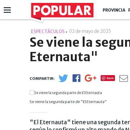
PROVINCIA
02 de mayo de 2025
- 10:05
ESPECTÁCULOS
Se viene la segu
Eternauta"
Save
Se viene la segunda parte de "El Eternauta"
"El Eternauta" tiene una segunda temp
según lo confirmó un alto mando de N