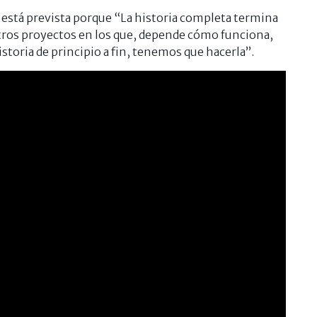
 está prevista porque “La historia completa termina
tros proyectos en los que, depende cómo funciona,
toria de principio a fin, tenemos que hacerla”.