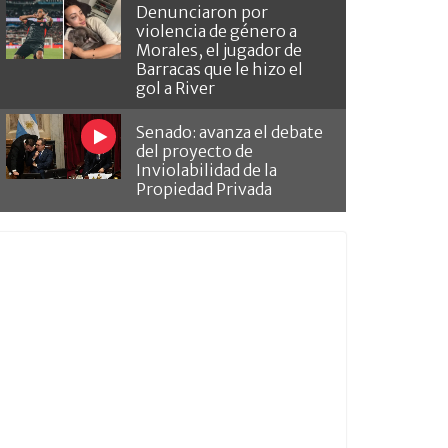
Denunciaron por
violencia de género a
Morales, el jugador de
Barracas que le hizo el
gol a River
Senado: avanza el debate
del proyecto de
Inviolabilidad de la
Propiedad Privada