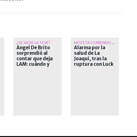
¿SE VA DE LA TEVÉ?
NO ESTÁ COMIENDO BIEN
Ángel De Brito
Alarma por la
sorprendió al
salud de La
contar que deja
Joaqui, tras la
LAM: cuándo y
ruptura con Luck
por qué deja el
Ra: bajó mucho de
exitoso ciclo
peso