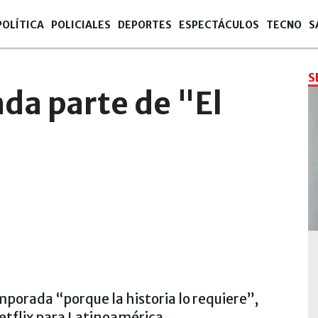
POLÍTICA
POLICIALES
DEPORTES
ESPECTÁCULOS
TECNO
S
S
nda parte de "El
orada “porque la historia lo requiere”,
etflix para Latinoamérica.