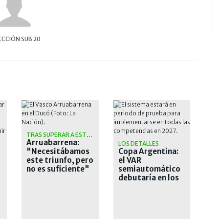
ECCIÓN SUB 20
TRAS SUPERAR A ESTUDIANTES
Arruabarrena:
LOS DETALLES
"Necesitábamos
Copa Argentina:
O
este triunfo, pero
el VAR
no es suficiente"
semiautomático
debutaría en los
octavos de final