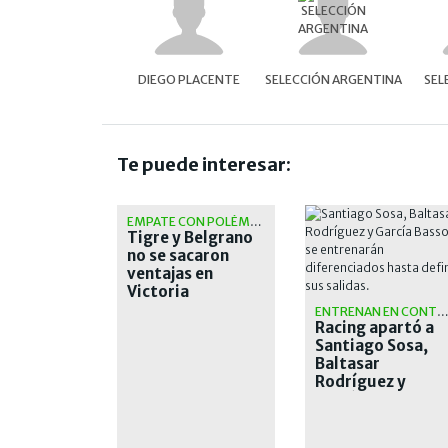
DIEGO PLACENTE
SELECCIÓN ARGENTINA
SEL
Te puede interesar:
EMPATE CON POLÉMICA
Tigre y Belgrano
no se sacaron
ventajas en
Victoria
ENTRENAN EN CONTRATURN
Racing apartó a
Santiago Sosa,
Baltasar
Rodríguez y
García Basso
hasta definir sus
salidas