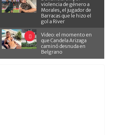
violencia de género a
Morales, el jugador de
Barracas que le hizo el
gol a River
Video: el momento en
que Candela Arizaga
caminó desnuda en
Belgrano